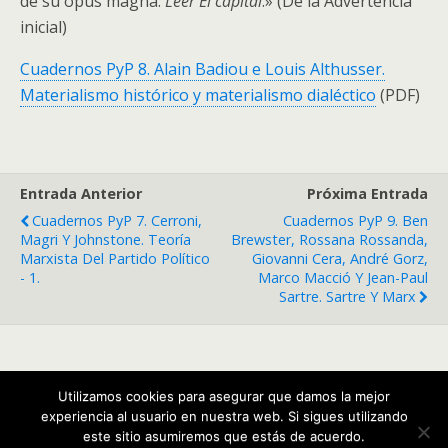
de su opus magna:
Leer El capital
.» (De la Advertencia
inicial)
Cuadernos PyP 8. Alain Badiou e Louis Althusser.
Materialismo histórico y materialismo dialéctico
(PDF)
Entrada Anterior
Próxima Entrada
Cuadernos PyP 7. Cerroni,
Cuadernos PyP 9. Ben
Magri Y Johnstone. Teoría
Brewster, Rossana Rossanda,
Marxista Del Partido Político
Giovanni Cera, André Gorz,
- 1.
Marco Macció Y Jean-Paul
Sartre. Sartre Y Marx
Volver arriba
Utilizamos cookies para asegurar que damos la mejor
experiencia al usuario en nuestra web. Si sigues utilizando
Móvil
Escritorio
este sitio asumiremos que estás de acuerdo.