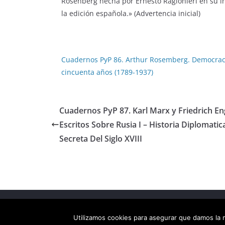
Rosenberg hecha por Ernesto Ragionieri en su i
la edición española.» (Advertencia inicial)
Cuadernos PyP 86. Arthur Rosemberg. Democracia 
cincuenta años (1789-1937)
Cuadernos PyP 87. Karl Marx y Friedrich En
Escritos Sobre Rusia I – Historia Diplomatic
Secreta Del Siglo XVIII
Copyright © 2026
Els arbres de Fahrenheit: bibliote
Utilizamos cookies para asegurar que damos la m
Tema:
ColorMag
por ThemeGrill. Funciona con
Wor