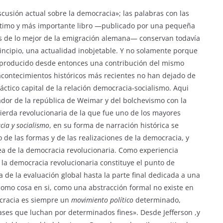
iscusión actual sobre la democracia»; las palabras con las
ltimo y más importante libro —publicado por una pequeña
os de lo mejor de la emigración alemana— conservan todavía
rincipio, una actualidad inobjetable. Y no solamente porque
a producido desde entonces una contribución del mismo
acontecimientos históricos más recientes no han dejado de
áctico capital de la relación democracia-socialismo. Aqui
ador de la república de Weimar y del bolchevismo con la
quierda revolucionaria de la que fue uno de los mayores
ia y socialismo
, en su forma de narración histórica se
 de las formas y de las realizaciones de la democracia, y
dea de la democracia revolucionaria. Como experiencia
 la democracia revolucionaria constituye el punto de
ia de la evaluación global hasta la parte final dedicada a una
como cosa en si, como una abstracción formal no existe en
ocracia es siempre un
movimiento político
determinado,
ases que luchan por determinados fines». Desde Jefferson ,y