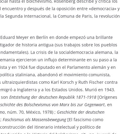
ial hasta el bolchevismo, Rosenberg describe y critica los
 encuentro y después de la oposición entre «democracia» y
y la Segunda Internacional, la Comuna de Paris, la revolución
 Eduard Meyer en Berlín en donde empezó una brillante
igador de historia antigua (sus trabajos sobre los pueblos
fundamentales). La crisis de la socialdemocracia alemana, la
emania ejercieron un influjo determinante en su paso a la
munista y en 1924 fue diputado en el Parlamento alemán y en
política staliniana, abandonó el movimiento comunista,
 ultraizquierdistas como Karl Korsch y Ruth Fischer contra
 emigró a Inglaterra y a los Estados Unidos. Murió en 1943.
a son
Entstehung der deutschen Republik 1871-1918
[Orígenes
schichte des Bolschevismus von Marx bis zur Gegenwart
, en
smo
, núm. 70, México, 1978) ;
Geschichte der deutschen
5;
Faschismus als Massensbewegung
[El fascismo como
nstrucción del itinerario intelectual y político de