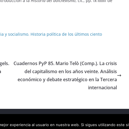
ntroducción a la
Historia del bolchevismo
, cit., pp. ix-xxxii de
y socialismo. Historia política de los últimos ciento
gels.
Cuadernos PyP 85. Mario Telò (Comp.). La crisis
a
del capitalismo en los años veinte. Análisis
económico y debate estratégico en la Tercera
internacional
ca virtual
. Todos los derechos reservados.
ejor experiencia al usuario en nuestra web. Si sigues utilizando este 
dPress
.