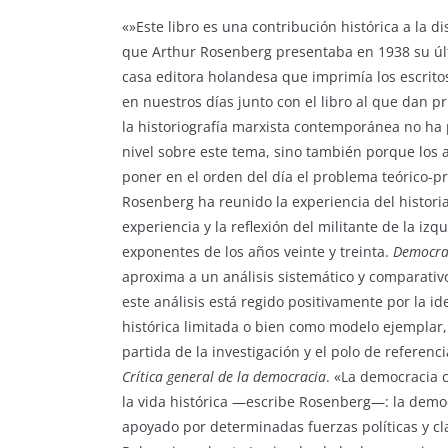
«»Este libro es una contribución histórica a la d
que Arthur Rosenberg presentaba en 1938 su ú
casa editora holandesa que imprimía los escrit
en nuestros días junto con el libro al que dan p
la historiografía marxista contemporánea no h
nivel sobre este tema, sino también porque los 
poner en el orden del día el problema teórico-pr
Rosenberg ha reunido la experiencia del histori
experiencia y la reflexión del militante de la iz
exponentes de los años veinte y treinta.
Democrac
aproxima a un análisis sistemático y comparativo
este análisis está regido positivamente por la i
histórica limitada o bien como modelo ejemplar,
partida de la investigación y el polo de referenc
Crítica general de la democracia
. «La democracia 
la vida histórica —escribe Rosenberg—: la dem
apoyado por determinadas fuerzas políticas y cl