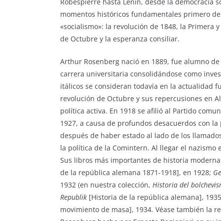
Robespierre hasta Lenin, desde la democracia soc
momentos históricos fundamentales primero del
«socialismo»: la revolución de 1848, la Primera 
de Octubre y la esperanza consiliar.
Arthur Rosenberg nació en 1889, fue alumno de
carrera universitaria consolidándose como invest
itálicos se consideran todavía en la actualidad 
revolución de Octubre y sus repercusiones en Al
política activa. En 1918 se afilió al Partido co
1927, a causa de profundos desacuerdos con la 
después de haber estado al lado de los llamados
la política de la Comintern. Al llegar el nazismo
Sus libros más importantes de historia modern
de la república alemana 1871-1918], en 1928;
Ge
1932 (en nuestra colección,
Historia del bolchevi
Republik
[Historia de la república alemana], 193
movimiento de masa], 1934. Véase también la reco