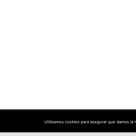
Copyright © 2026
Els arbres de Fahrenheit: bibliote
Utilizamos cookies para asegurar que damos la m
Tema:
ColorMag
por ThemeGrill. Funciona con
Wor