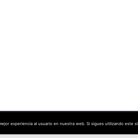
ca virtual
. Todos los derechos reservados.
ejor experiencia al usuario en nuestra web. Si sigues utilizando este 
dPress
.