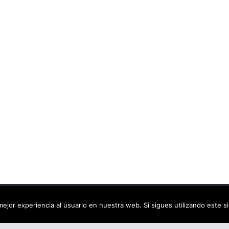
ca virtual
. Todos los derechos reservados.
ejor experiencia al usuario en nuestra web. Si sigues utilizando este 
dPress
.