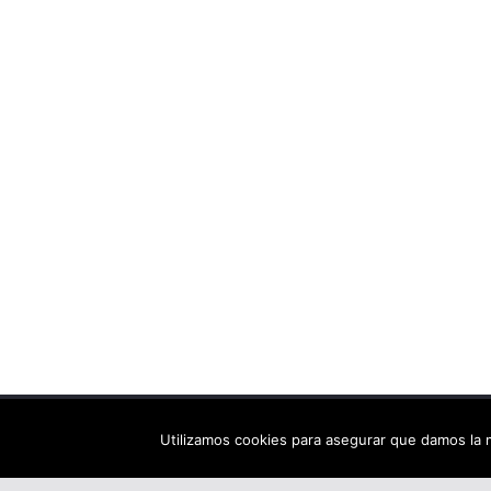
Copyright © 2026
Els arbres de Fahrenheit: bibliote
Utilizamos cookies para asegurar que damos la m
Tema:
ColorMag
por ThemeGrill. Funciona con
Wor