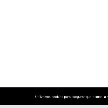
Copyright © 2026
Els arbres de Fahrenheit: bibliote
Utilizamos cookies para asegurar que damos la m
Tema:
ColorMag
por ThemeGrill. Funciona con
Wor