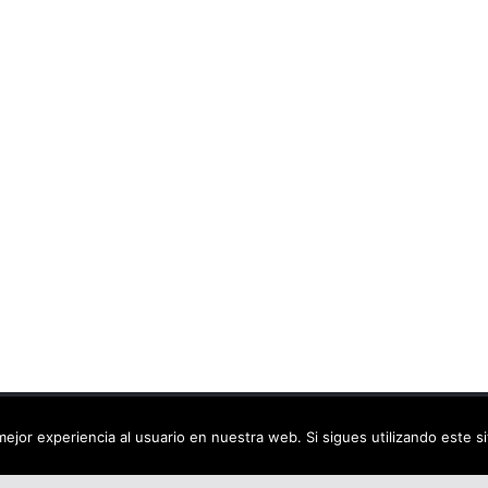
ca virtual
. Todos los derechos reservados.
ejor experiencia al usuario en nuestra web. Si sigues utilizando este 
dPress
.