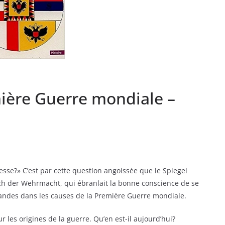
mière Guerre mondiale –
sse?» C’est par cette question angoissée que le Spiegel
f nach der Wehrmacht, qui ébranlait la bonne conscience de se
mandes dans les causes de la Première Guerre mondiale.
ur les origines de la guerre. Qu’en est-il aujourd’hui?