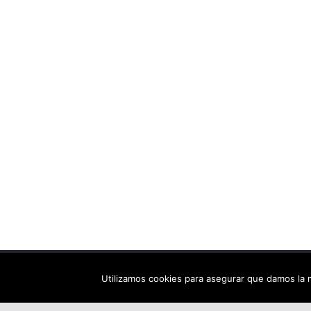
Copyright © 2026
Els arbres de Fahrenheit: bibliote
Utilizamos cookies para asegurar que damos la m
Tema:
ColorMag
por ThemeGrill. Funciona con
Wor