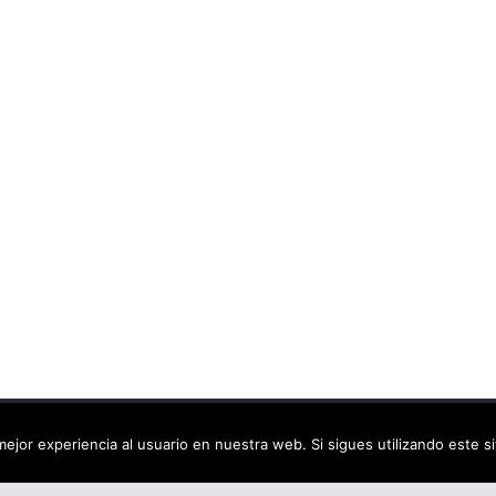
ca virtual
. Todos los derechos reservados.
ejor experiencia al usuario en nuestra web. Si sigues utilizando este 
dPress
.