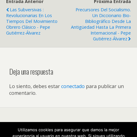
Entrada Anterior
Próxima Entrada
Las Subversivas :
Precursores Del Socialismo.
Revolucionarias En Los
Un Diccionario Bio-
Tiempos Del Movimiento
Bibliográfico Desde La
Obrero Clásico - Pepe
Antigüedad Hasta La Primera
Gutiérrez-Álvarez
Internacional - Pepe
Gutiérrez-Álvarez
Deja una respuesta
Lo siento, debes estar
conectado
para publicar un
comentario.
Volver arriba
Utilizamos cookies para asegurar que damos la mejor
experiencia al usuario en nuestra web. Si sigues utilizando