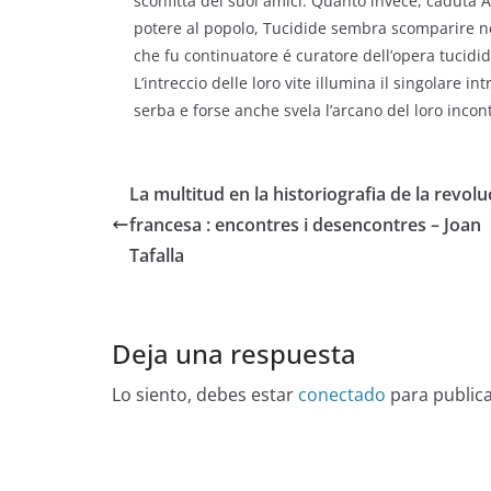
sconfitta dei suoi amici. Quanto invece, caduta At
potere al popolo, Tucidide sembra scomparire nell
che fu continuatore é curatore dell’opera tucidi
L’intreccio delle loro vite illumina il singolare in
serba e forse anche svela l’arcano del loro incon
La multitud en la historiografia de la revolu
francesa : encontres i desencontres – Joan
Tafalla
Deja una respuesta
Lo siento, debes estar
conectado
para public