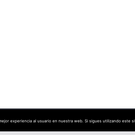
ca virtual
. Todos los derechos reservados.
ejor experiencia al usuario en nuestra web. Si sigues utilizando este 
dPress
.