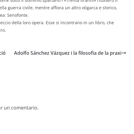
ene sotto il dominio spartano i «Trenta tiranni» ritolsero il
a guerra civile, mentre affiora un altro oligarca e storico,
dea: Senofonte.
treccio della loro opera. Esse si incontrano in un libro, che
tro.
ció
Adolfo Sánchez Vázquez i la filosofia de la praxi
ar un comentario.