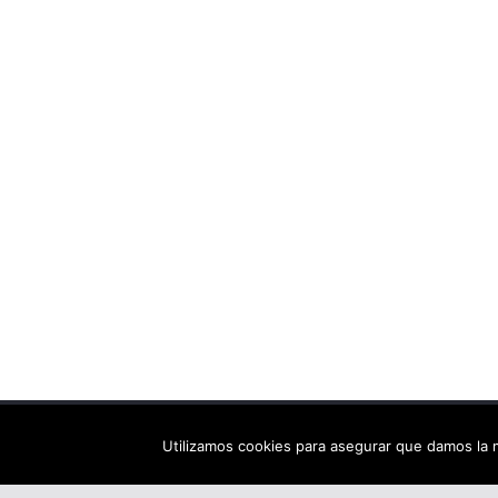
Copyright © 2026
Els arbres de Fahrenheit: bibliote
Utilizamos cookies para asegurar que damos la m
Tema:
ColorMag
por ThemeGrill. Funciona con
Wor