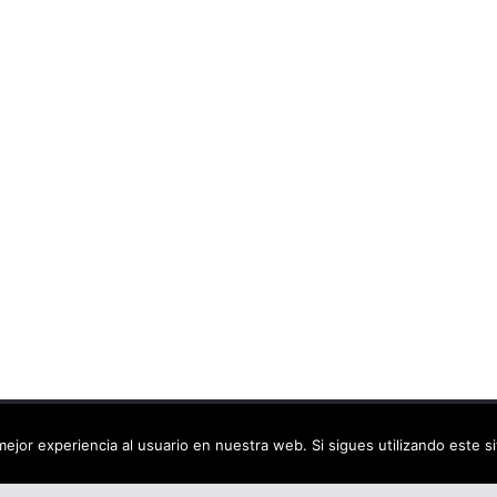
ca virtual
. Todos los derechos reservados.
ejor experiencia al usuario en nuestra web. Si sigues utilizando este 
dPress
.