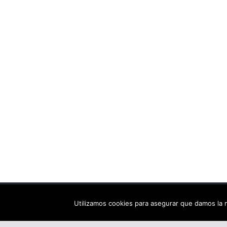
Copyright © 2026
Els arbres de Fahrenheit: bibliote
Utilizamos cookies para asegurar que damos la m
Tema:
ColorMag
por ThemeGrill. Funciona con
Wor