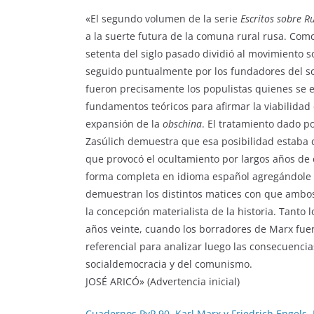
«El segundo volumen de la serie
Escritos sobre R
a la suerte futura de la comuna rural rusa. Com
setenta del siglo pasado dividió al movimiento s
seguido puntualmente por los fundadores del soc
fueron precisamente los populistas quienes se e
fundamentos teóricos para afirmar la viabilidad
expansión de la
obschina
. El tratamiento dado p
Zasúlich demuestra que esa posibilidad estaba 
que provocó el ocultamiento por largos años de
forma completa en idioma español agregándole o
demuestran los distintos matices con que ambo
la concepción materialista de la historia. Tanto 
años veinte, cuando los borradores de Marx fu
referencial para analizar luego las consecuencias
socialdemocracia y del comunismo.
JOSÉ ARICÓ» (Advertencia inicial)
Cuadernos PyP 90. Karl Marx y Friedrich Engels. 