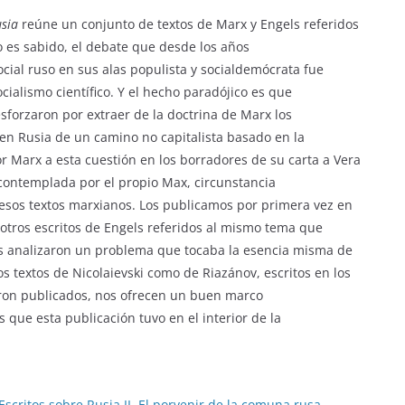
usia
reúne un conjunto de textos de Marx y Engels referidos
o es sabido, el debate que desde los años
ocial ruso en sus alas populista y socialdemócrata fue
ialismo científico. Y el hecho paradójico es que
sforzaron por extraer de la doctrina de Marx los
 en Rusia de un camino no capitalista basado en la
or Marx a esta cuestión en los borradores de su carta a Vera
contemplada por el propio Max, circunstancia
 esos textos marxianos. Los publicamos por primera vez en
tros escritos de Engels referidos al mismo tema que
s analizaron un problema que tocaba la esencia misma de
los textos de Nicolaievski como de Riazánov, escritos en los
eron publicados, nos ofrecen un buen marco
 que esta publicación tuvo en el interior de la
Escritos sobre Rusia II. El porvenir de la comuna rusa