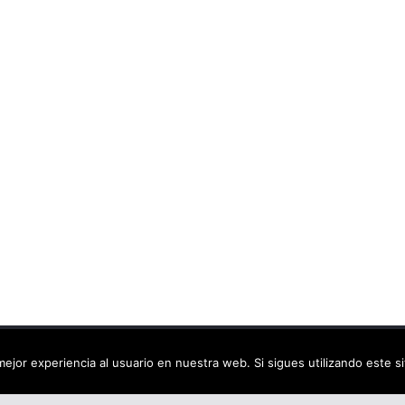
ca virtual
. Todos los derechos reservados.
ejor experiencia al usuario en nuestra web. Si sigues utilizando este 
dPress
.