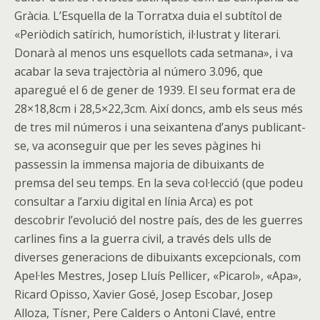
Gràcia. L’Esquella de la Torratxa duia el subtítol de
«Periòdich satírich, humorístich, il·lustrat y literari.
Donarà al menos uns esquellots cada setmana», i va
acabar la seva trajectòria al número 3.096, que
aparegué el 6 de gener de 1939. El seu format era de
28×18,8cm i 28,5×22,3cm. Així doncs, amb els seus més
de tres mil números i una seixantena d’anys publicant-
se, va aconseguir que per les seves pàgines hi
passessin la immensa majoria de dibuixants de
premsa del seu temps. En la seva col·lecció (que podeu
consultar a l’arxiu digital en línia Arca) es pot
descobrir l’evolució del nostre país, des de les guerres
carlines fins a la guerra civil, a través dels ulls de
diverses generacions de dibuixants excepcionals, com
Apel·les Mestres, Josep Lluís Pellicer, «Picarol», «Apa»,
Ricard Opisso, Xavier Gosé, Josep Escobar, Josep
Alloza, Tísner, Pere Calders o Antoni Clavé, entre