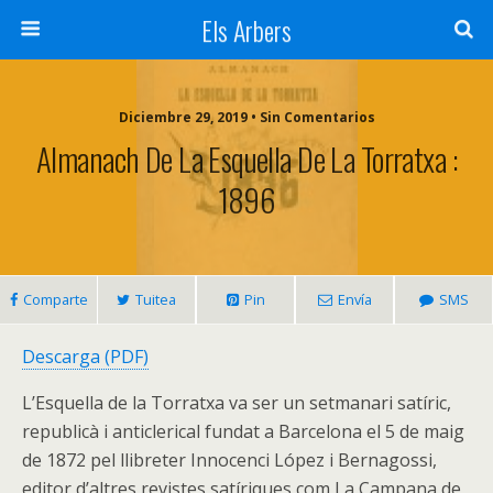
Els Arbers
Diciembre 29, 2019 • Sin Comentarios
Almanach De La Esquella De La Torratxa :
1896
Comparte
Tuitea
Pin
Envía
SMS
Descarga (PDF)
L’Esquella de la Torratxa va ser un setmanari satíric,
republicà i anticlerical fundat a Barcelona el 5 de maig
de 1872 pel llibreter Innocenci López i Bernagossi,
editor d’altres revistes satíriques com La Campana de