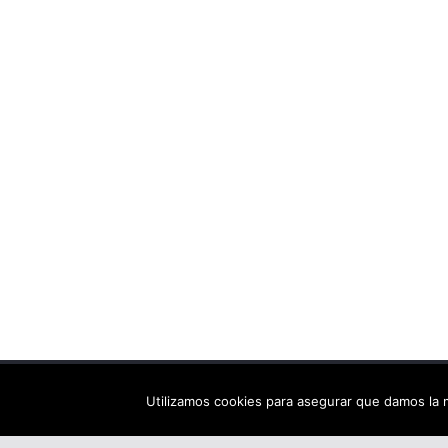
Copyright © 2026
Els arbres de Fahrenheit: bibliote
Utilizamos cookies para asegurar que damos la m
Tema:
ColorMag
por ThemeGrill. Funciona con
Wor