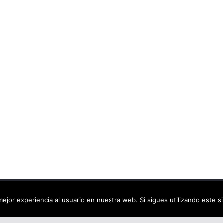
ca virtual
. Todos los derechos reservados.
ejor experiencia al usuario en nuestra web. Si sigues utilizando este 
dPress
.