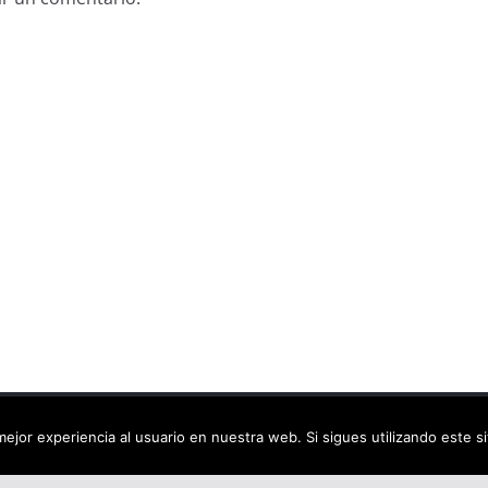
ca virtual
. Todos los derechos reservados.
ejor experiencia al usuario en nuestra web. Si sigues utilizando este 
dPress
.