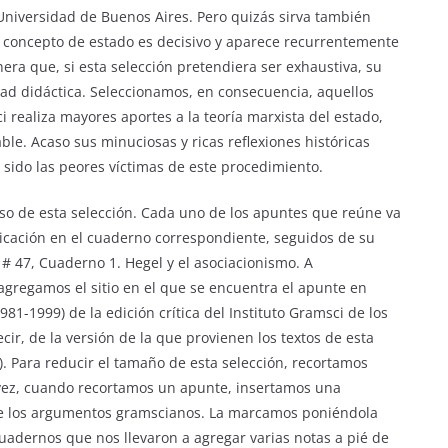
 Universidad de Buenos Aires. Pero quizás sirva también
 El concepto de estado es decisivo y aparece recurrentemente
nera que, si esta selección pretendiera ser exhaustiva, su
idad didáctica. Seleccionamos, en consecuencia, aquellos
realiza mayores aportes a la teoría marxista del estado,
le. Acaso sus minuciosas y ricas reflexiones históricas
 sido las peores víctimas de este procedimiento.
so de esta selección. Cada uno de los apuntes que reúne va
cación en el cuaderno correspondiente, seguidos de su
: # 47, Cuaderno 1. Hegel y el asociacionismo. A
agregamos el sitio en el que se encuentra el apunte en
81-­1999) de la edición crítica del Instituto Gramsci de los
ir, de la versión de la que provienen los textos de esta
3). Para reducir el tamaño de esta selección, recortamos
 vez, cuando recortamos un apunte, insertamos una
ón de los argumentos gramscianos. La marcamos poniéndola
Cuadernos que nos llevaron a agregar varias notas a pié de