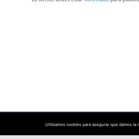
Copyright © 2026
Els arbres de Fahrenheit: bibliote
Utilizamos cookies para asegurar que damos la m
Tema:
ColorMag
por ThemeGrill. Funciona con
Wor