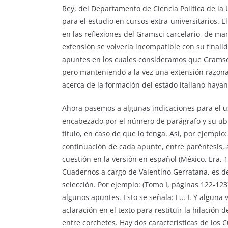
Rey, del Departamento de Ciencia Política de la
para el estudio en cursos extra-­universitarios.
en las reflexiones del Gramsci carcelario, de ma
extensión se volvería incompatible con su final
apuntes en los cuales consideramos que Gramsci 
pero manteniendo a la vez una extensión razonab
acerca de la formación del estado italiano hayan
Ahora pasemos a algunas indicaciones para el u
encabezado por el número de parágrafo y su ubi
título, en caso de que lo tenga. Así, por ejemplo
continuación de cada apunte, entre paréntesis, 
cuestión en la versión en español (México, Era, 19
Cuadernos a cargo de Valentino Gerratana, es dec
selección. Por ejemplo: (Tomo I, páginas 122-­12
algunos apuntes. Esto se señala: …. Y alguna
aclaración en el texto para restituir la hilaci
entre corchetes. Hay dos características de los 