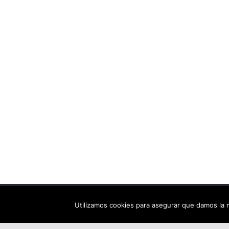
Copyright © 2026
Els arbres de Fahrenheit: bibliote
Utilizamos cookies para asegurar que damos la m
Tema:
ColorMag
por ThemeGrill. Funciona con
Wor