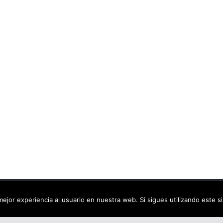
ca virtual
. Todos los derechos reservados.
ejor experiencia al usuario en nuestra web. Si sigues utilizando este 
dPress
.