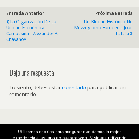
Entrada Anterior
Próxima Entrada
La Organización De La
Un Bloque Histórico No
Unidad Económica
Mezzogiorno Europeo - Joan
Campesina - Alexander V.
Tafalla
Chayanov
Deja una respuesta
Lo siento, debes estar
conectado
para publicar un
comentario.
Volver arriba
Utilizamos cookies para asegurar que damos la mejor
experiencia al usuario en nuestra web. Si sigues utilizando