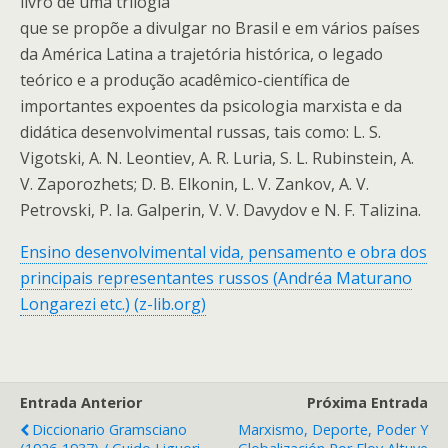
livro de uma trilogia
que se propõe a divulgar no Brasil e em vários países
da América
Latina a trajetória histórica, o legado
teórico e a produção acadêmico-
cientí
fi
ca de
importantes expoentes da psicologia marxista e da
didática
desenvolvimental russas, tais como: L. S.
Vigotski, A. N. Leontiev, A. R.
Luria, S. L. Rubinstein, A.
V. Zaporozhets; D. B. Elkonin, L. V. Zankov,
A. V.
Petrovski, P. Ia. Galperin, V. V. Davydov e N. F. Talizina.
Ensino desenvolvimental vida, pensamento e obra dos
principais representantes russos (Andréa Maturano
Longarezi etc.) (z-lib.org)
Entrada Anterior
Próxima Entrada
Diccionario Gramsciano
Marxismo, Deporte, Poder Y