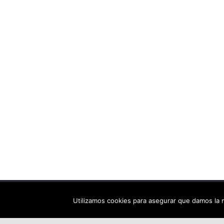
Copyright © 2026
Els arbres de Fahrenheit: bibliote
Utilizamos cookies para asegurar que damos la m
Tema:
ColorMag
por ThemeGrill. Funciona con
Wor