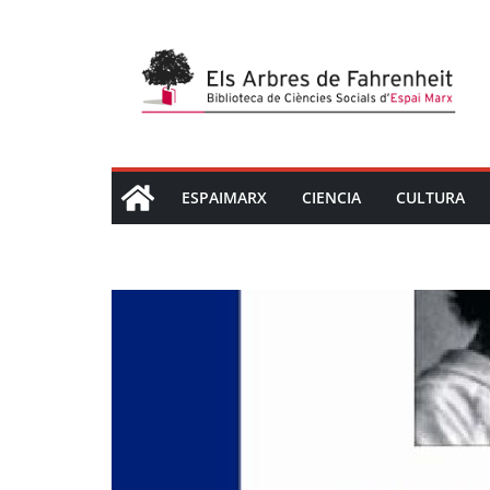
Saltar
al
contenido
ESPAIMARX
CIENCIA
CULTURA