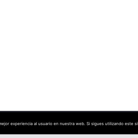
ca virtual
. Todos los derechos reservados.
ejor experiencia al usuario en nuestra web. Si sigues utilizando este 
dPress
.