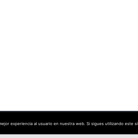
ca virtual
. Todos los derechos reservados.
ejor experiencia al usuario en nuestra web. Si sigues utilizando este 
dPress
.