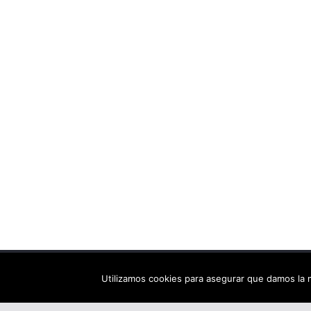
Copyright © 2026
Els arbres de Fahrenheit: bibliote
Utilizamos cookies para asegurar que damos la m
Tema:
ColorMag
por ThemeGrill. Funciona con
Wor