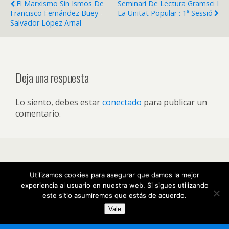
El Marxismo Sin Ismos De
Seminari De Lectura Gramsci I
Francisco Fernández Buey -
La Unitat Popular : 1ª Sessió
Salvador López Arnal
Deja una respuesta
Lo siento, debes estar
conectado
para publicar un
comentario.
Volver arriba
Utilizamos cookies para asegurar que damos la mejor
experiencia al usuario en nuestra web. Si sigues utilizando
Móvil
Escritorio
este sitio asumiremos que estás de acuerdo.
Vale