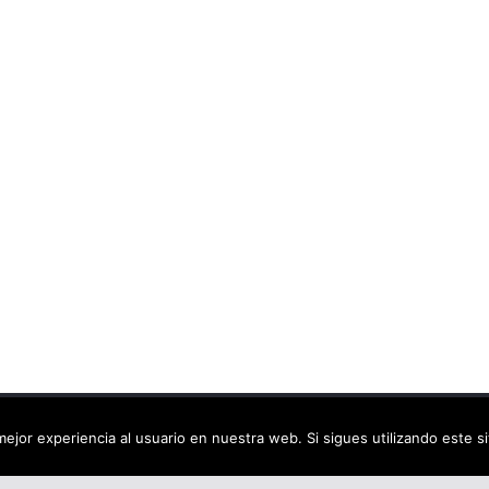
ca virtual
. Todos los derechos reservados.
ejor experiencia al usuario en nuestra web. Si sigues utilizando este 
dPress
.