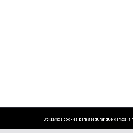
Copyright © 2026
Els arbres de Fahrenheit: bibliote
Utilizamos cookies para asegurar que damos la m
Tema:
ColorMag
por ThemeGrill. Funciona con
Wor