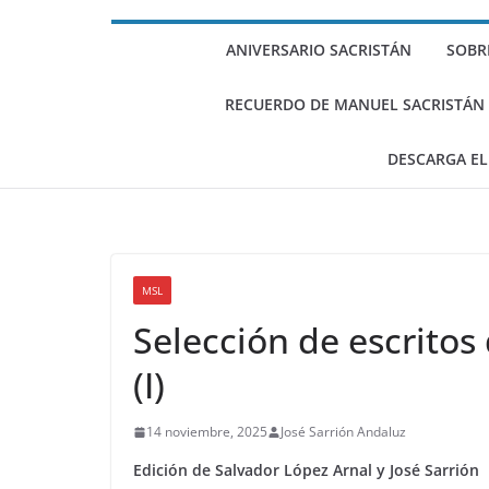
Escritos de Sacr
(II)
ANIVERSARIO SACRISTÁN
SOBR
Selección de esc
sobre Gramsci (I
RECUERDO DE MANUEL SACRISTÁN LU
DESCARGA EL
MSL
Selección de escritos
(I)
14 noviembre, 2025
José Sarrión Andaluz
Edición de Salvador López Arnal y José Sarrión