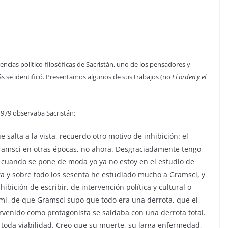
encias político-filosóficas de Sacristán, uno de los pensadores y
s se identificó. Presentamos algunos de sus trabajos (no
El orden y el
1979 observaba Sacristán:
salta a la vista, recuerdo otro motivo de inhibición: el
ramsci en otras épocas, no ahora. Desgraciadamente tengo
; cuando se pone de moda yo ya no estoy en el estudio de
nta y sobre todo los sesenta he estudiado mucho a Gramsci, y
ibición de escribir, de intervención política y cultural o
ra mí, de que Gramsci supo que todo era una derrota, que el
tervenido como protagonista se saldaba con una derrota total.
 toda viabilidad. Creo que su muerte, su larga enfermedad,