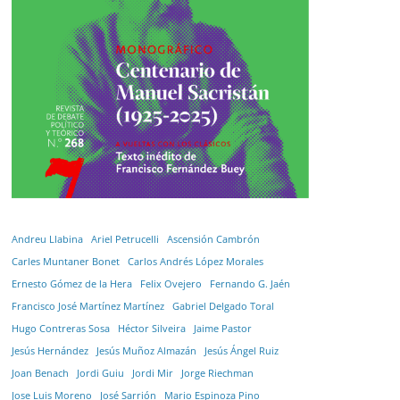
Andreu Llabina
Ariel Petrucelli
Ascensión Cambrón
Carles Muntaner Bonet
Carlos Andrés López Morales
Ernesto Gómez de la Hera
Felix Ovejero
Fernando G. Jaén
Francisco José Martínez Martínez
Gabriel Delgado Toral
Hugo Contreras Sosa
Héctor Silveira
Jaime Pastor
Jesús Hernández
Jesús Muñoz Almazán
Jesús Ángel Ruiz
Joan Benach
Jordi Guiu
Jordi Mir
Jorge Riechman
Jose Luis Moreno
José Sarrión
Mario Espinoza Pino