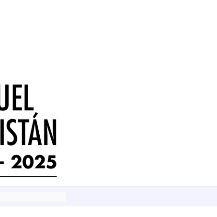
istán sobre Lukács
istán sobre Lenin