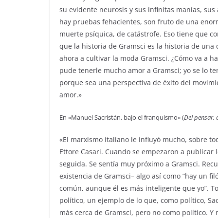
su evidente neurosis y sus infinitas manías, sus
hay pruebas fehacientes, son fruto de una eno
muerte psíquica, de catástrofe. Eso tiene que c
que la historia de Gramsci es la historia de una
ahora a cultivar la moda Gramsci. ¿Cómo va a ha
pude tenerle mucho amor a Gramsci; yo se lo te
porque sea una perspectiva de éxito del movimie
amor.»
En «Manuel Sacristán, bajo el franquismo» (
Del pensar, d
«El marxismo italiano le influyó mucho, sobre to
Ettore Casari. Cuando se empezaron a publicar 
seguida. Se sentía muy próximo a Gramsci. Recue
existencia de Gramsci– algo así como “hay un fi
común, aunque él es más inteligente que yo”. T
político, un ejemplo de lo que, como político, Sa
más cerca de Gramsci, pero no como político. Y 