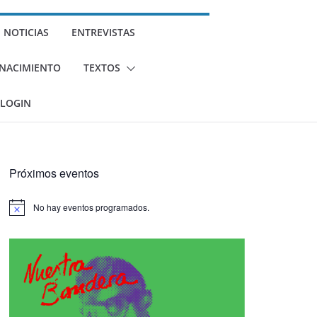
NOTICIAS
ENTREVISTAS
U NACIMIENTO
TEXTOS
LOGIN
Próximos eventos
No hay eventos programados.
A
v
i
s
o