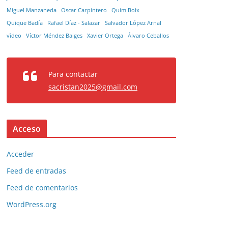
Miguel Manzaneda
Oscar Carpintero
Quim Boix
Quique Badía
Rafael Díaz - Salazar
Salvador López Arnal
vìdeo
Víctor Méndez Baiges
Xavier Ortega
Álvaro Ceballos
Para contactar
sacristan2025@gmail.com
Acceso
Acceder
Feed de entradas
Feed de comentarios
WordPress.org