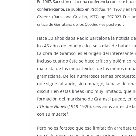
En 1967, Sacristán dictó una conferencia con este títul
conferenciante, se publicó en
Realidad
, 14, 1967 y en F
Gramsc
i (Barcelona: Grijalbo, 1977), pp. 307-323. Fue 
crítica de Gerratana de los
Quaderni
es posterior.
Hace 30 años daba Radio Barcelona la noticia de 
los 46 años de edad y a los seis días de haber 
La obra de Gramsci es el origen del interesante
incluso cuando éste se hace crítico y polémico 
marxista de los mejor leídos, de los menos embal
gramsciana. De los numerosos temas propuestos 
que sigue faltando, sin embargo, la base de una 
discutir en estas líneas uno muy limitado, que n
formación del marxismo de Gramsci puede, en ef
L’Ordine Nuovo
(1919-1920), seis años antes de l
1
con su muerte
.
Pero no es forzoso que esa limitación arrebate 
que éste merece consideración: primera, que se