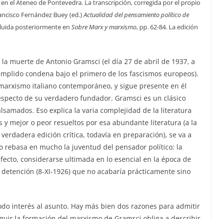
o en el Ateneo de Pontevedra. La transcripción, corregida por el propio
rancisco Fernández Buey (ed.)
Actualidad del pensamiento político de
incluida posteriormente en
Sobre Marx y marxismo
, pp. 62-84. La edición
la muerte de Antonio Gramsci (el día 27 de abril de 1937, a
cumplido condena bajo el primero de los fascismos europeos).
 marxismo italiano contemporáneo, y sigue presente en él
respecto de su verdadero fundador. Gramsci es un clásico
samados. Eso explica la varia complejidad de la literatura
y mejor o peor resueltos por esa abundante literatura (a la
verdadera edición crítica, todavía en preparación), se va a
o rebasa en mucho la juventud del pensador político: la
ecto, considerarse ultimada en lo esencial en la época de
a detención (8-XI-1926) que no acabaría prácticamente sino
todo interés al asunto. Hay más bien dos razones para admitir
guir la formación del marxismo de Gramsci obliga a describir