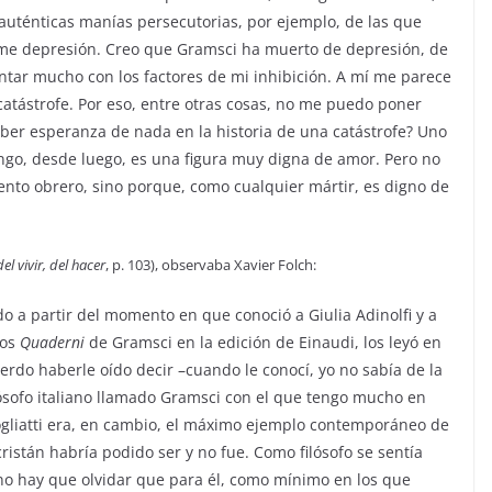
 auténticas manías persecutorias, por ejemplo, de las que
rme depresión. Creo que Gramsci ha muerto de depresión, de
ontar mucho con los factores de mi inhibición. A mí me parece
 catástrofe. Por eso, entre otras cosas, no me puedo poner
ber esperanza de nada en la historia de una catástrofe? Uno
ngo, desde luego, es una figura muy digna de amor. Pero no
nto obrero, sino porque, como cualquier mártir, es digno de
el vivir, del hacer
, p. 103), observaba Xavier Folch:
do a partir del momento en que conoció a Giulia Adinolfi y a
los
Quaderni
de Gramsci en la edición de Einaudi, los leyó en
rdo haberle oído decir –cuando le conocí, yo no sabía de la
lósofo italiano llamado Gramsci con el que tengo mucho en
ogliatti era, en cambio, el máximo ejemplo contemporáneo de
cristán habría podido ser y no fue. Como filósofo se sentía
no hay que olvidar que para él, como mínimo en los que