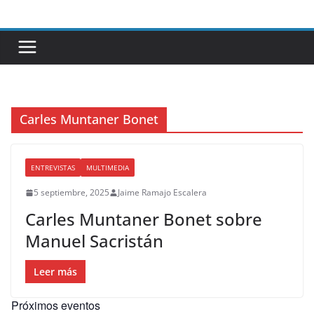
Saltar
al
contenido
Carles Muntaner Bonet
ENTREVISTAS
MULTIMEDIA
5 septiembre, 2025
Jaime Ramajo Escalera
Carles Muntaner Bonet sobre
Manuel Sacristán
Leer más
Próximos eventos