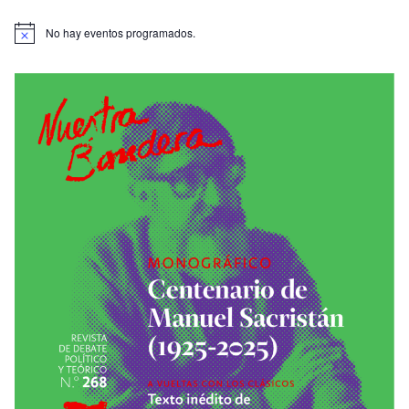
No hay eventos programados.
A
v
i
s
o