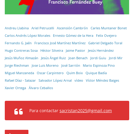
Andreu Llabina
Ariel Petrucelli
Ascensión Cambrón
Carles Muntaner Bonet
Carlos Andrés López Morales
Ernesto Gómez de la Hera
Felix Ovejero
Fernando G. Jaén
Francisco José Martínez Martínez
Gabriel Delgado Toral
Hugo Contreras Sosa
Héctor Silveira
Jaime Pastor
Jesús Hernández
Jesús Muñoz Almazán
Jesús Ángel Ruiz
Joan Benach
Jordi Guiu
Jordi Mir
Jorge Riechman
Jose Luis Moreno
José Sarrión
Mario Espinoza Pino
Miguel Manzaneda
Oscar Carpintero
Quim Boix
Quique Badía
Rafael Díaz - Salazar
Salvador López Arnal
vìdeo
Víctor Méndez Baiges
Xavier Ortega
Álvaro Ceballos
Para contactar
sacristan2025@gmail.com