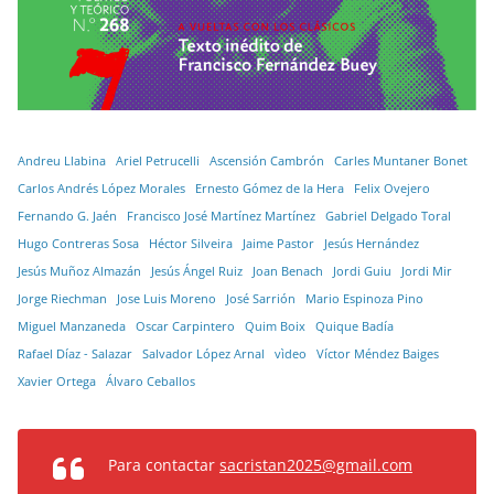
Andreu Llabina
Ariel Petrucelli
Ascensión Cambrón
Carles Muntaner Bonet
Carlos Andrés López Morales
Ernesto Gómez de la Hera
Felix Ovejero
Fernando G. Jaén
Francisco José Martínez Martínez
Gabriel Delgado Toral
Hugo Contreras Sosa
Héctor Silveira
Jaime Pastor
Jesús Hernández
Jesús Muñoz Almazán
Jesús Ángel Ruiz
Joan Benach
Jordi Guiu
Jordi Mir
Jorge Riechman
Jose Luis Moreno
José Sarrión
Mario Espinoza Pino
Miguel Manzaneda
Oscar Carpintero
Quim Boix
Quique Badía
Rafael Díaz - Salazar
Salvador López Arnal
vìdeo
Víctor Méndez Baiges
Xavier Ortega
Álvaro Ceballos
Para contactar
sacristan2025@gmail.com