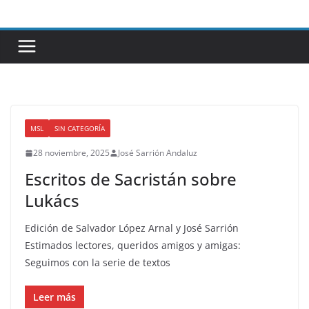
Saltar
al
contenido
MSL
SIN CATEGORÍA
28 noviembre, 2025
José Sarrión Andaluz
Escritos de Sacristán sobre
Lukács
Edición de Salvador López Arnal y José Sarrión
Estimados lectores, queridos amigos y amigas:
Seguimos con la serie de textos
Leer más