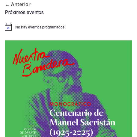
← Anterior
Próximos eventos
No hay eventos programados.
A
v
i
s
o