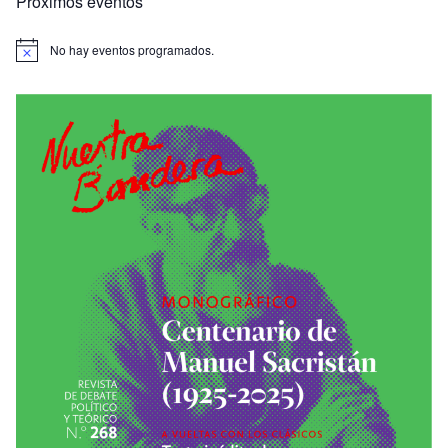
Próximos eventos
No hay eventos programados.
A
v
i
s
o