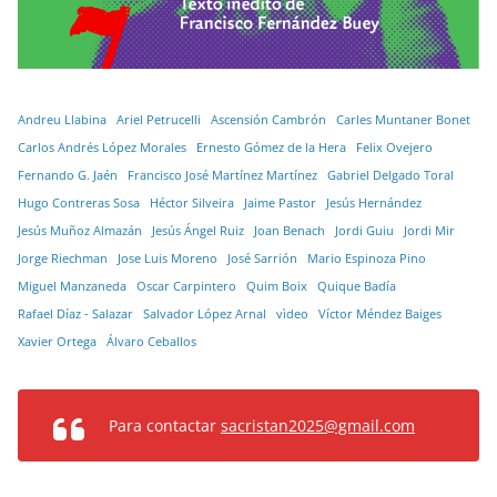
Andreu Llabina
Ariel Petrucelli
Ascensión Cambrón
Carles Muntaner Bonet
Carlos Andrés López Morales
Ernesto Gómez de la Hera
Felix Ovejero
Fernando G. Jaén
Francisco José Martínez Martínez
Gabriel Delgado Toral
Hugo Contreras Sosa
Héctor Silveira
Jaime Pastor
Jesús Hernández
Jesús Muñoz Almazán
Jesús Ángel Ruiz
Joan Benach
Jordi Guiu
Jordi Mir
Jorge Riechman
Jose Luis Moreno
José Sarrión
Mario Espinoza Pino
Miguel Manzaneda
Oscar Carpintero
Quim Boix
Quique Badía
Rafael Díaz - Salazar
Salvador López Arnal
vìdeo
Víctor Méndez Baiges
Xavier Ortega
Álvaro Ceballos
Para contactar
sacristan2025@gmail.com