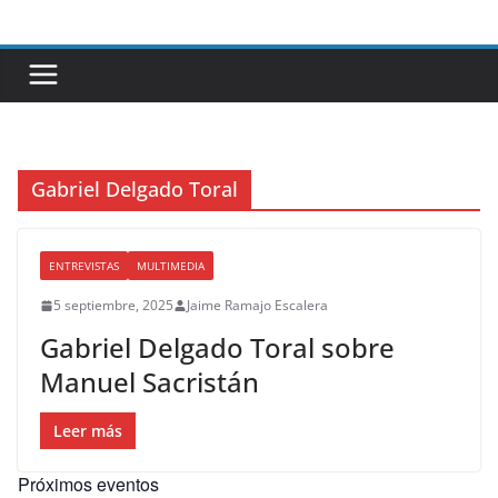
Saltar
al
contenido
Gabriel Delgado Toral
ENTREVISTAS
MULTIMEDIA
5 septiembre, 2025
Jaime Ramajo Escalera
Gabriel Delgado Toral sobre
Manuel Sacristán
Leer más
Próximos eventos