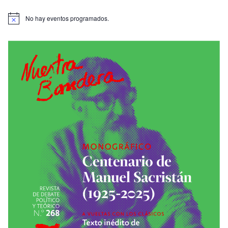
No hay eventos programados.
A
v
i
s
o