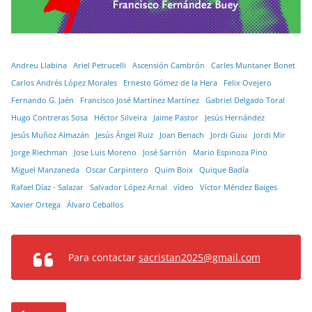
Andreu Llabina
Ariel Petrucelli
Ascensión Cambrón
Carles Muntaner Bonet
Carlos Andrés López Morales
Ernesto Gómez de la Hera
Felix Ovejero
Fernando G. Jaén
Francisco José Martínez Martínez
Gabriel Delgado Toral
Hugo Contreras Sosa
Héctor Silveira
Jaime Pastor
Jesús Hernández
Jesús Muñoz Almazán
Jesús Ángel Ruiz
Joan Benach
Jordi Guiu
Jordi Mir
Jorge Riechman
Jose Luis Moreno
José Sarrión
Mario Espinoza Pino
Miguel Manzaneda
Oscar Carpintero
Quim Boix
Quique Badía
Rafael Díaz - Salazar
Salvador López Arnal
vìdeo
Víctor Méndez Baiges
Xavier Ortega
Álvaro Ceballos
Para contactar
sacristan2025@gmail.com