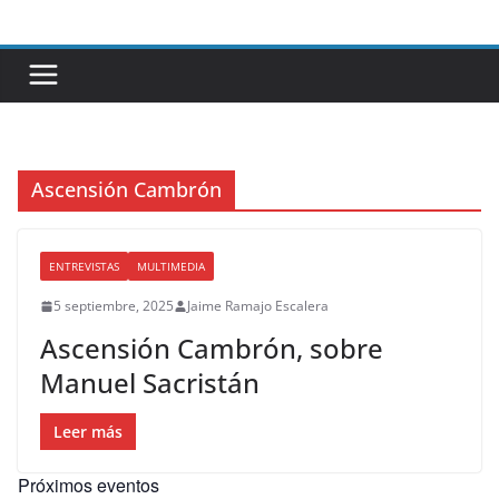
Saltar
al
contenido
Ascensión Cambrón
ENTREVISTAS
MULTIMEDIA
5 septiembre, 2025
Jaime Ramajo Escalera
Ascensión Cambrón, sobre
Manuel Sacristán
Leer más
Próximos eventos