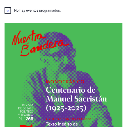
No hay eventos programados.
A
v
i
s
o