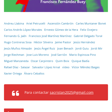
Andreu Llabina
Ariel Petrucelli
Ascensión Cambrón
Carles Muntaner Bonet
Carlos Andrés López Morales
Ernesto Gómez de la Hera
Felix Ovejero
Fernando G. Jaén
Francisco José Martínez Martínez
Gabriel Delgado Toral
Hugo Contreras Sosa
Héctor Silveira
Jaime Pastor
Jesús Hernández
Jesús Muñoz Almazán
Jesús Ángel Ruiz
Joan Benach
Jordi Guiu
Jordi Mir
Jorge Riechman
Jose Luis Moreno
José Sarrión
Mario Espinoza Pino
Miguel Manzaneda
Oscar Carpintero
Quim Boix
Quique Badía
Rafael Díaz - Salazar
Salvador López Arnal
vìdeo
Víctor Méndez Baiges
Xavier Ortega
Álvaro Ceballos
Para contactar
sacristan2025@gmail.com