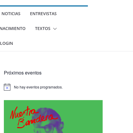
NOTICIAS
ENTREVISTAS
U NACIMIENTO
TEXTOS
LOGIN
Próximos eventos
No hay eventos programados.
A
v
i
s
o