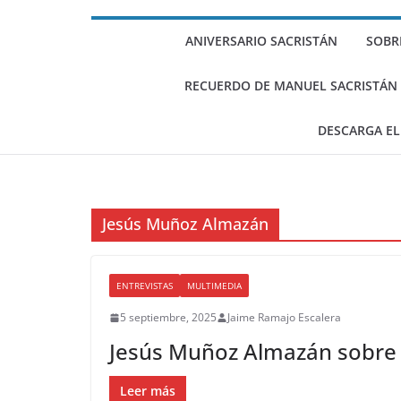
Escritos de Sacri
(II)
ANIVERSARIO SACRISTÁN
SOBR
Selección de escr
sobre Gramsci (I)
RECUERDO DE MANUEL SACRISTÁN LU
DESCARGA EL
Jesús Muñoz Almazán
ENTREVISTAS
MULTIMEDIA
5 septiembre, 2025
Jaime Ramajo Escalera
Jesús Muñoz Almazán sobre 
Leer más