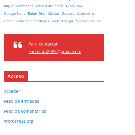
Miguel Manzaneda
Oscar Carpintero
Quim Boix
Quique Badía
Rafael Díaz - Salazar
Salvador López Arnal
vìdeo
Víctor Méndez Baiges
Xavier Ortega
Álvaro Ceballos
Para contactar
sacristan2025@gmail.com
Acceso
Acceder
Feed de entradas
Feed de comentarios
WordPress.org