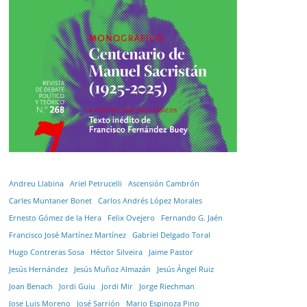
Andreu Llabina
Ariel Petrucelli
Ascensión Cambrón
Carles Muntaner Bonet
Carlos Andrés López Morales
Ernesto Gómez de la Hera
Felix Ovejero
Fernando G. Jaén
Francisco José Martínez Martínez
Gabriel Delgado Toral
Hugo Contreras Sosa
Héctor Silveira
Jaime Pastor
Jesús Hernández
Jesús Muñoz Almazán
Jesús Ángel Ruiz
Joan Benach
Jordi Guiu
Jordi Mir
Jorge Riechman
Jose Luis Moreno
José Sarrión
Mario Espinoza Pino