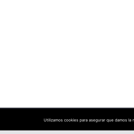
Copyright © 2026
Els arbres de Fahrenheit: bibliote
Utilizamos cookies para asegurar que damos la m
Tema:
ColorMag
por ThemeGrill. Funciona con
Wor