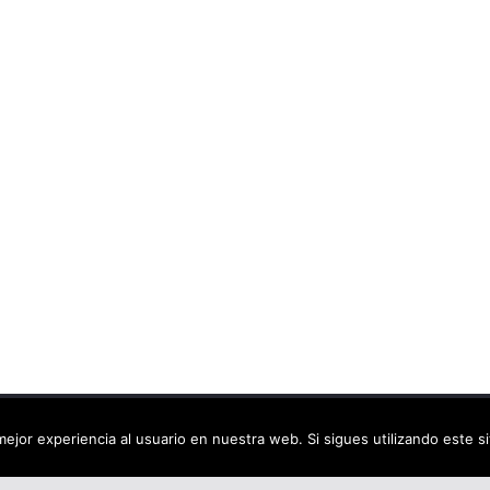
ca virtual
. Todos los derechos reservados.
ejor experiencia al usuario en nuestra web. Si sigues utilizando este 
dPress
.