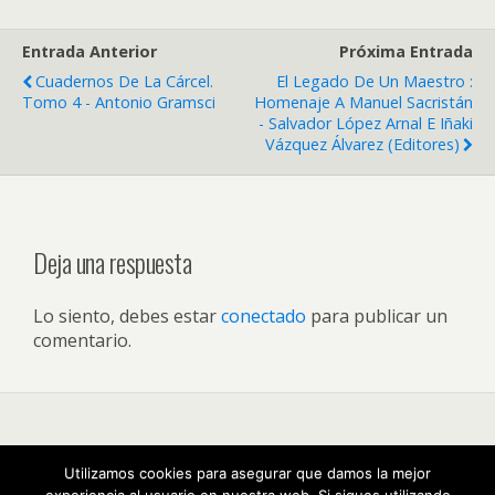
Entrada Anterior
Próxima Entrada
Cuadernos De La Cárcel.
El Legado De Un Maestro :
Tomo 4 - Antonio Gramsci
Homenaje A Manuel Sacristán
- Salvador López Arnal E Iñaki
Vázquez Álvarez (editores)
Deja una respuesta
Lo siento, debes estar
conectado
para publicar un
comentario.
Volver arriba
Utilizamos cookies para asegurar que damos la mejor
experiencia al usuario en nuestra web. Si sigues utilizando