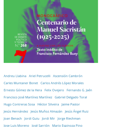
Andreu Llabina
Ariel Petrucelli
Ascensión Cambrón
Carles Muntaner Bonet
Carlos Andrés López Morales
Ernesto Gómez de la Hera
Felix Ovejero
Fernando G. Jaén
Francisco José Martínez Martínez
Gabriel Delgado Toral
Hugo Contreras Sosa
Héctor Silveira
Jaime Pastor
Jesús Hernández
Jesús Muñoz Almazán
Jesús Ángel Ruiz
Joan Benach
Jordi Guiu
Jordi Mir
Jorge Riechman
Jose Luis Moreno
José Sarrión
Mario Espinoza Pino