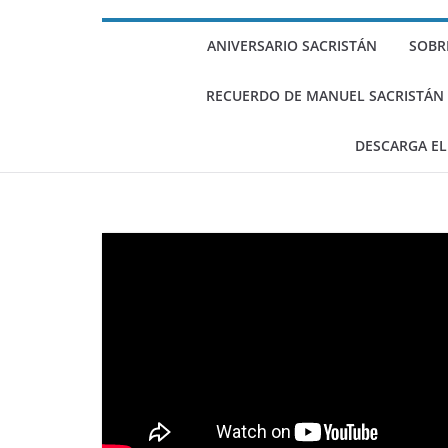
Escritos de Sacr
(II)
ANIVERSARIO SACRISTÁN
SOBR
Selección de esc
sobre Gramsci (I
RECUERDO DE MANUEL SACRISTÁN LU
DESCARGA EL
ENTREVISTAS
HOMENAJE
MULTIMEDIA
Jorge Riechman
5 septiembre, 2025
Jaime Ramajo Escalera
Jorge Riechaman reflexiona…¿Quién se acordará 