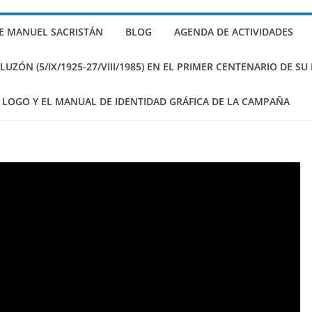
istán sobre Gramsci
E MANUEL SACRISTÁN
BLOG
AGENDA DE ACTIVIDADES
ritos de Sacristán
)
ZÓN (5/IX/1925-27/VIII/1985) EN EL PRIMER CENTENARIO DE S
 LOGO Y EL MANUAL DE IDENTIDAD GRÁFICA DE LA CAMPAÑA
de Sacristan en el 2125?.