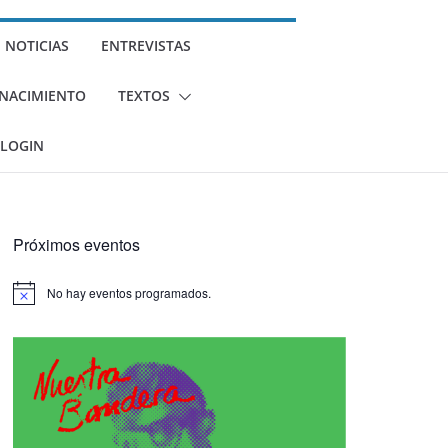
NOTICIAS
ENTREVISTAS
U NACIMIENTO
TEXTOS
LOGIN
Próximos eventos
No hay eventos programados.
A
v
i
s
o