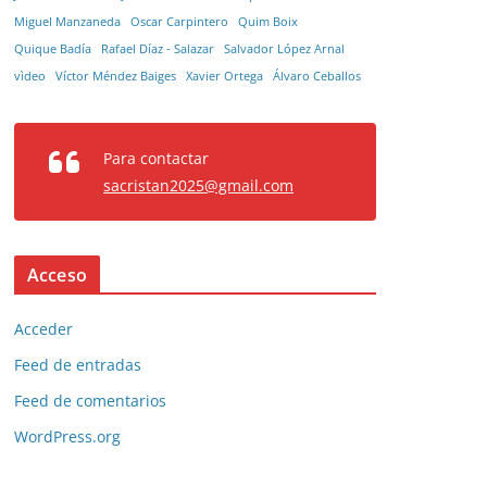
Miguel Manzaneda
Oscar Carpintero
Quim Boix
Quique Badía
Rafael Díaz - Salazar
Salvador López Arnal
vìdeo
Víctor Méndez Baiges
Xavier Ortega
Álvaro Ceballos
Para contactar
sacristan2025@gmail.com
Acceso
Acceder
Feed de entradas
Feed de comentarios
WordPress.org