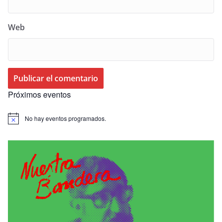
Web
Próximos eventos
No hay eventos programados.
A
v
i
s
o