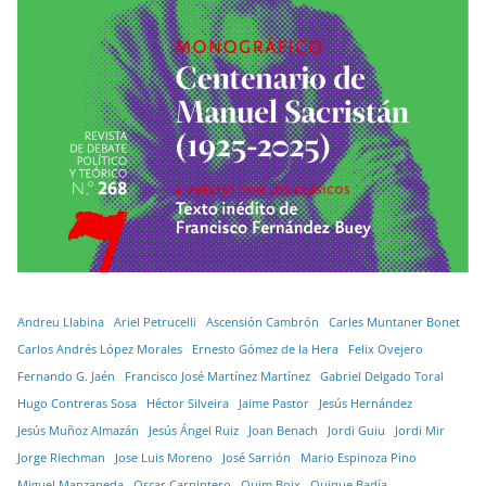
Andreu Llabina
Ariel Petrucelli
Ascensión Cambrón
Carles Muntaner Bonet
Carlos Andrés López Morales
Ernesto Gómez de la Hera
Felix Ovejero
Fernando G. Jaén
Francisco José Martínez Martínez
Gabriel Delgado Toral
Hugo Contreras Sosa
Héctor Silveira
Jaime Pastor
Jesús Hernández
Jesús Muñoz Almazán
Jesús Ángel Ruiz
Joan Benach
Jordi Guiu
Jordi Mir
Jorge Riechman
Jose Luis Moreno
José Sarrión
Mario Espinoza Pino
Miguel Manzaneda
Oscar Carpintero
Quim Boix
Quique Badía