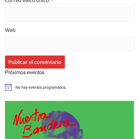
Correo electrónico
*
Web
Próximos eventos
No hay eventos programados.
A
v
i
s
o