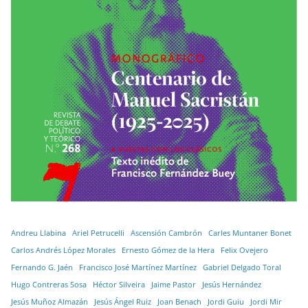
Andreu Llabina
Ariel Petrucelli
Ascensión Cambrón
Carles Muntaner Bonet
Carlos Andrés López Morales
Ernesto Gómez de la Hera
Felix Ovejero
Fernando G. Jaén
Francisco José Martínez Martínez
Gabriel Delgado Toral
Hugo Contreras Sosa
Héctor Silveira
Jaime Pastor
Jesús Hernández
Jesús Muñoz Almazán
Jesús Ángel Ruiz
Joan Benach
Jordi Guiu
Jordi Mir