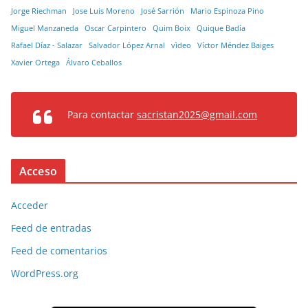
Jorge Riechman
Jose Luis Moreno
José Sarrión
Mario Espinoza Pino
Miguel Manzaneda
Oscar Carpintero
Quim Boix
Quique Badía
Rafael Díaz - Salazar
Salvador López Arnal
vìdeo
Víctor Méndez Baiges
Xavier Ortega
Álvaro Ceballos
Para contactar
sacristan2025@gmail.com
Acceso
Acceder
Feed de entradas
Feed de comentarios
WordPress.org