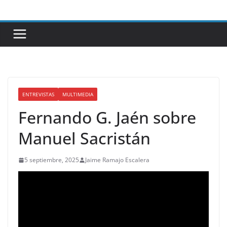
Saltar
al
contenido
ENTREVISTAS
MULTIMEDIA
Fernando G. Jaén sobre
Manuel Sacristán
5 septiembre, 2025
Jaime Ramajo Escalera