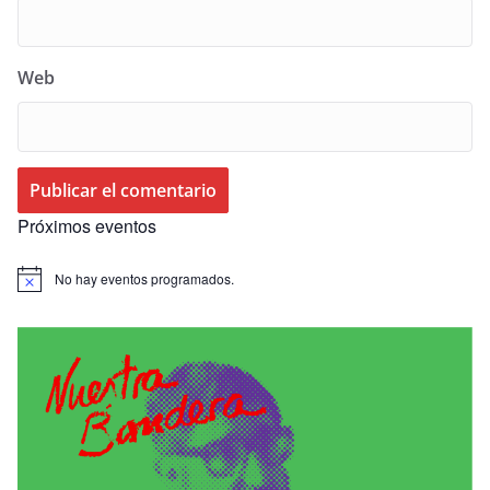
Web
Próximos eventos
No hay eventos programados.
A
v
i
s
o