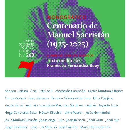
Andreu Llabina
Ariel Petrucelli
Ascensión Cambrón
Carles Muntaner Bonet
Carlos Andrés López Morales
Ernesto Gómez de la Hera
Felix Ovejero
Fernando G. Jaén
Francisco José Martínez Martínez
Gabriel Delgado Toral
Hugo Contreras Sosa
Héctor Silveira
Jaime Pastor
Jesús Hernández
Jesús Muñoz Almazán
Jesús Ángel Ruiz
Joan Benach
Jordi Guiu
Jordi Mir
Jorge Riechman
Jose Luis Moreno
José Sarrión
Mario Espinoza Pino