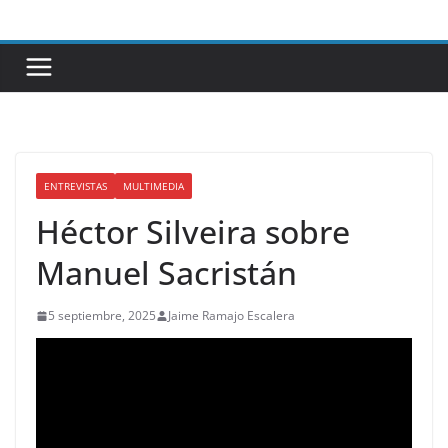
Saltar
al
contenido
ENTREVISTAS
MULTIMEDIA
Héctor Silveira sobre
Manuel Sacristán
5 septiembre, 2025
Jaime Ramajo Escalera