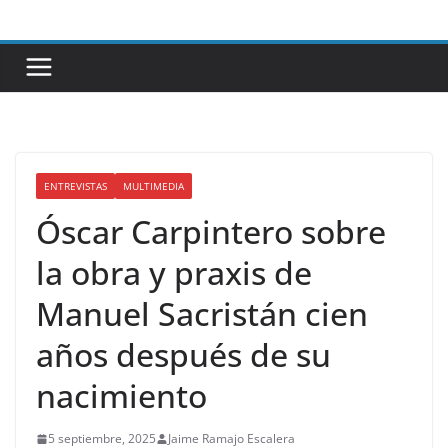
Saltar
al
contenido
ENTREVISTAS
MULTIMEDIA
Óscar Carpintero sobre
la obra y praxis de
Manuel Sacristán cien
años después de su
nacimiento
5 septiembre, 2025
Jaime Ramajo Escalera