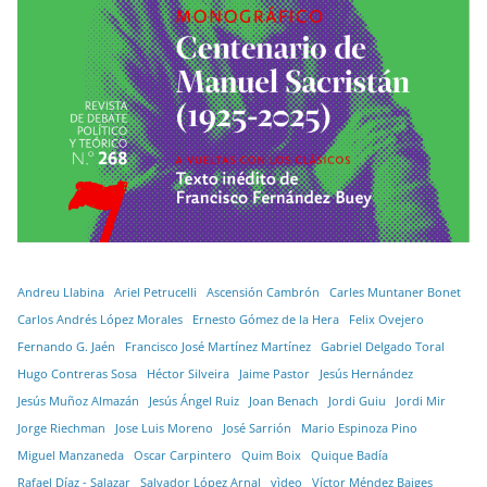
Andreu Llabina
Ariel Petrucelli
Ascensión Cambrón
Carles Muntaner Bonet
Carlos Andrés López Morales
Ernesto Gómez de la Hera
Felix Ovejero
Fernando G. Jaén
Francisco José Martínez Martínez
Gabriel Delgado Toral
Hugo Contreras Sosa
Héctor Silveira
Jaime Pastor
Jesús Hernández
Jesús Muñoz Almazán
Jesús Ángel Ruiz
Joan Benach
Jordi Guiu
Jordi Mir
Jorge Riechman
Jose Luis Moreno
José Sarrión
Mario Espinoza Pino
Miguel Manzaneda
Oscar Carpintero
Quim Boix
Quique Badía
Rafael Díaz - Salazar
Salvador López Arnal
vìdeo
Víctor Méndez Baiges