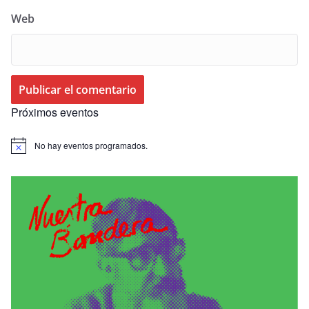
Web
Próximos eventos
No hay eventos programados.
A
v
i
s
o