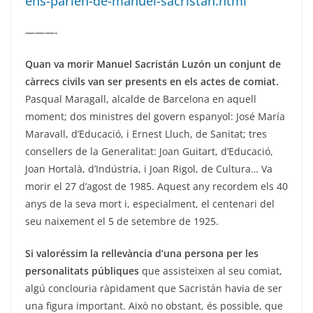
ens-parlen-de-manuel-sacristan.html
———-
Quan va morir Manuel Sacristán Luzón un conjunt de
càrrecs civils van ser presents en els actes de comiat.
Pasqual Maragall, alcalde de Barcelona en aquell
moment; dos ministres del govern espanyol: José María
Maravall, d’Educació, i Ernest Lluch, de Sanitat; tres
consellers de la Generalitat: Joan Guitart, d’Educació,
Joan Hortalà, d’Indústria, i Joan Rigol, de Cultura… Va
morir el 27 d’agost de 1985. Aquest any recordem els 40
anys de la seva mort i, especialment, el centenari del
seu naixement el 5 de setembre de 1925.
Si valoréssim la rellevància d’una persona per les
personalitats públiques
que assisteixen al seu comiat,
algú conclouria ràpidament que Sacristán havia de ser
una figura important. Això no obstant, és possible, que