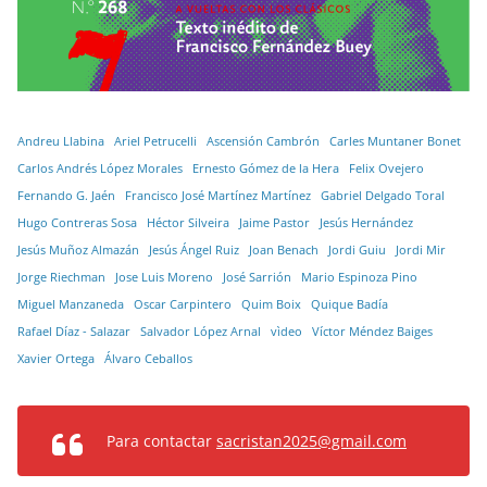
Andreu Llabina
Ariel Petrucelli
Ascensión Cambrón
Carles Muntaner Bonet
Carlos Andrés López Morales
Ernesto Gómez de la Hera
Felix Ovejero
Fernando G. Jaén
Francisco José Martínez Martínez
Gabriel Delgado Toral
Hugo Contreras Sosa
Héctor Silveira
Jaime Pastor
Jesús Hernández
Jesús Muñoz Almazán
Jesús Ángel Ruiz
Joan Benach
Jordi Guiu
Jordi Mir
Jorge Riechman
Jose Luis Moreno
José Sarrión
Mario Espinoza Pino
Miguel Manzaneda
Oscar Carpintero
Quim Boix
Quique Badía
Rafael Díaz - Salazar
Salvador López Arnal
vìdeo
Víctor Méndez Baiges
Xavier Ortega
Álvaro Ceballos
Para contactar
sacristan2025@gmail.com