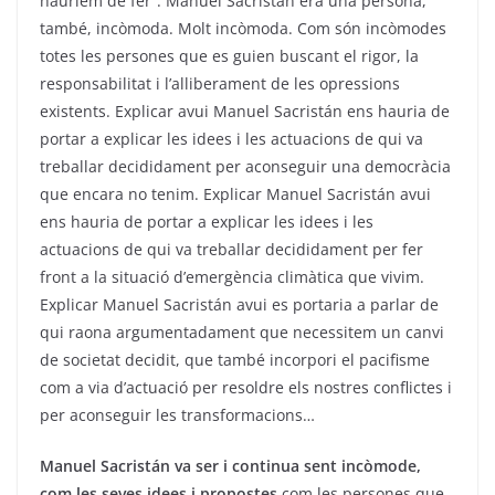
hauríem de fer”. Manuel Sacristán era una persona,
també, incòmoda. Molt incòmoda. Com són incòmodes
totes les persones que es guien buscant el rigor, la
responsabilitat i l’alliberament de les opressions
existents. Explicar avui Manuel Sacristán ens hauria de
portar a explicar les idees i les actuacions de qui va
treballar decididament per aconseguir una democràcia
que encara no tenim. Explicar Manuel Sacristán avui
ens hauria de portar a explicar les idees i les
actuacions de qui va treballar decididament per fer
front a la situació d’emergència climàtica que vivim.
Explicar Manuel Sacristán avui es portaria a parlar de
qui raona argumentadament que necessitem un canvi
de societat decidit, que també incorpori el pacifisme
com a via d’actuació per resoldre els nostres conflictes i
per aconseguir les transformacions…
Manuel Sacristán va ser i continua sent incòmode,
com les seves idees i propostes,
com les persones que