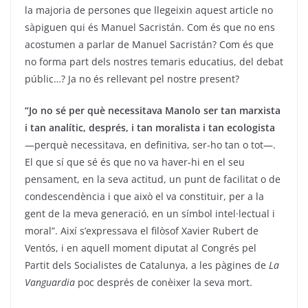
la majoria de persones que llegeixin aquest article no
sàpiguen qui és Manuel Sacristán. Com és que no ens
acostumen a parlar de Manuel Sacristán? Com és que
no forma part dels nostres temaris educatius, del debat
públic…? Ja no és rellevant pel nostre present?
“Jo no sé per què necessitava Manolo ser tan marxista
i tan analític, després, i tan moralista i tan ecologista
—perquè necessitava, en definitiva, ser-ho tan o tot—.
El que sí que sé és que no va haver-hi en el seu
pensament, en la seva actitud, un punt de facilitat o de
condescendència i que això el va constituir, per a la
gent de la meva generació, en un símbol intel·lectual i
moral”. Així s’expressava el filòsof Xavier Rubert de
Ventós, i en aquell moment diputat al Congrés pel
Partit dels Socialistes de Catalunya, a les pàgines de
La
Vanguardia
poc després de conèixer la seva mort.