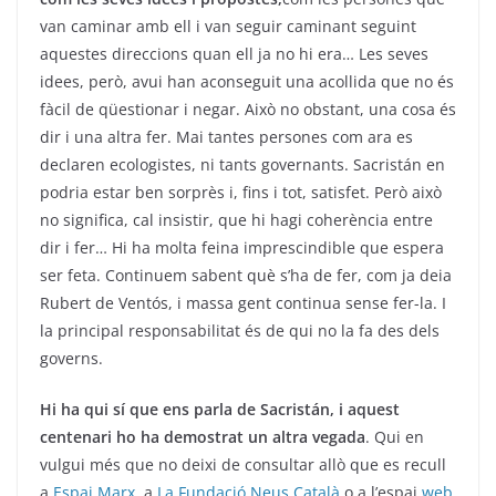
van caminar amb ell i van seguir caminant seguint
aquestes direccions quan ell ja no hi era… Les seves
idees, però, avui han aconseguit una acollida que no és
fàcil de qüestionar i negar. Això no obstant, una cosa és
dir i una altra fer. Mai tantes persones com ara es
declaren ecologistes, ni tants governants. Sacristán en
podria estar ben sorprès i, fins i tot, satisfet. Però això
no significa, cal insistir, que hi hagi coherència entre
dir i fer… Hi ha molta feina imprescindible que espera
ser feta. Continuem sabent què s’ha de fer, com ja deia
Rubert de Ventós, i massa gent continua sense fer-la. I
la principal responsabilitat és de qui no la fa des dels
governs.
Hi ha qui sí que ens parla de Sacristán, i aquest
centenari ho ha demostrat un altra vegada
. Qui en
vulgui més que no deixi de consultar allò que es recull
a
Espai Marx
, a
La Fundació Neus Català
o a l’espai
web