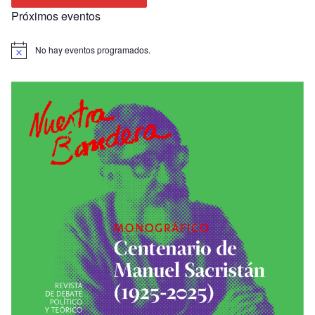
Próximos eventos
No hay eventos programados.
A
v
i
s
o