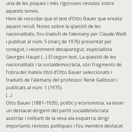
una de les poques i més rigoroses revistes sobre
aquests temes.
Hem de recordar que el text d’Otto Bauer que enceta
aquest recull, Notes sobre la qüestió de les
nacionalitats, fou traduÏt de l’alemany per Claude Weill
i publicat al núm. 5 (març de 1976) presentat pel
conegut, i recentment desaparegut, especialista
Georges Haupt (…) El segon text, La qüestió de les
nacionalitats i la socialdemocràcia, són fragments de
l’obra del mateix títol d’Otto Bauer seleccionats i
traduïts de l’alemany del professor René Gallissot i
publicats al núm. 1 (1975).
(…)
Otto Bauer (1881-1935), polític y economista, va ésser
un destacat dirigent del partit socialdemòcrata
austríac i militant de la seva ala esquerra; dirigí
importants revistes polítiques i fou membre destacat