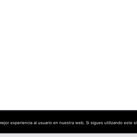
ca virtual
. Todos los derechos reservados.
ejor experiencia al usuario en nuestra web. Si sigues utilizando este 
dPress
.