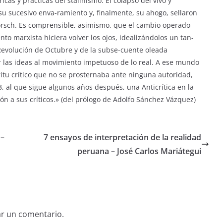
cas y prácticas del stalinismo. El colapso del vivo y
u sucesivo enva-ramiento y, finalmente, su ahogo, sellaron
Korsch. Es comprensible, asimismo, que el cambio operado
to marxista hiciera volver los ojos, idealizándolos un tan-
 Revolución de Octubre y de la subse-cuente oleada
 las ideas al movimiento impetuoso de lo real. A ese mundo
itu crítico que no se prosternaba ante ninguna autoridad,
3, al que sigue algunos años después, una Anticrítica en la
n a sus críticos.» (del prólogo de Adolfo Sánchez Vázquez)
 –
7 ensayos de interpretación de la realidad
peruana – José Carlos Mariátegui
ar un comentario.