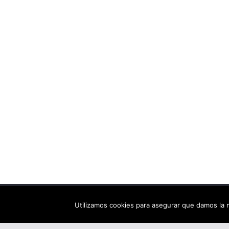
Copyright © 2026
Els arbres de Fahrenheit: bibliote
Utilizamos cookies para asegurar que damos la m
Tema:
ColorMag
por ThemeGrill. Funciona con
Wor