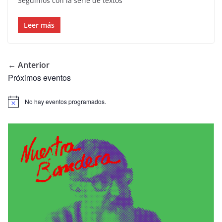
Seguimos con la serie de textos
Leer más
← Anterior
Próximos eventos
No hay eventos programados.
A
v
i
s
o