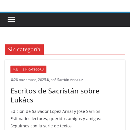
Saltar
al
contenido
Sin categoría
MSL
SIN CATEGORÍA
28 noviembre, 2025
José Sarrión Andaluz
Escritos de Sacristán sobre
Lukács
Edición de Salvador López Arnal y José Sarrión
Estimados lectores, queridos amigos y amigas:
Seguimos con la serie de textos