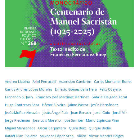
Andreu Llabina
Ariel Petrucelli
Ascensión Cambrón
Carles Muntaner Bonet
Carlos Andrés López Morales
Ernesto Gómez de la Hera
Felix Ovejero
Fernando G. Jaén
Francisco José Martínez Martínez
Gabriel Delgado Toral
Hugo Contreras Sosa
Héctor Silveira
Jaime Pastor
Jesús Hernández
Jesús Muñoz Almazán
Jesús Ángel Ruiz
Joan Benach
Jordi Guiu
Jordi Mir
Jorge Riechman
Jose Luis Moreno
José Sarrión
Mario Espinoza Pino
Miguel Manzaneda
Oscar Carpintero
Quim Boix
Quique Badía
Rafael Díaz - Salazar
Salvador López Arnal
vìdeo
Víctor Méndez Baiges