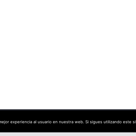
ca virtual
. Todos los derechos reservados.
ejor experiencia al usuario en nuestra web. Si sigues utilizando este 
dPress
.