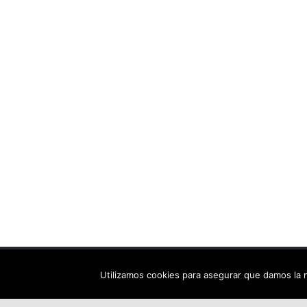
Copyright © 2026
Els arbres de Fahrenheit: bibliote
Utilizamos cookies para asegurar que damos la m
Tema:
ColorMag
por ThemeGrill. Funciona con
Wor