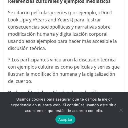
Referencias culturales y ejemplos mediáticos
Se citaron películas y series (por ejemplo, «Don’t
Look Up» y «Years and Years») para ilustrar
consecuencias sociopolíticas y narrativas sobre
modificación humana y digitalización corporal,
usando esos ejemplos para hacer más accesible la
discusión teórica.
* Los participantes vincularon la discusión teórica
con ejemplos culturales como películas y series que
ilustran la modificación humana y la digitalización
del cuerpo.
Dudas editoriales y técnica de grabación
Usamos cookies para asegurar que te damos la mejor
Surgió una discusión sobre la continuidad de la
experiencia en nuestra web. Si continúas usando este sitio,
sesión, la presencia de grabaciones y permisos, y
asumiremos que estás de acuerdo con ello.
se activó la grabación en la nube para rescatar los
Aceptar
comentarios y el inicio del capítulo; hubo confusión