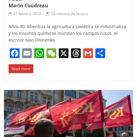
Marin Coudreau
27 febrero, 2026
24 minutos de lectura
Años 80. Mientras la agricultura soviética se industrializa
y los insumos químicos inundan los campos rusos, el
escritor Ivan Filonenko
F
E
W
W
X
T
G
C
a
m
h
e
h
m
o
Read more
c
ai
at
C
re
ai
m
e
l
s
h
a
l
p
b
A
at
d
ar
o
p
s
tir
o
p
k