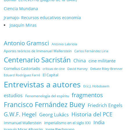
Ciencía Mundana
Jramajo- Recursos educativos economía
Joaquín Miras
Antonio Gramsci
Antonio Labriola
Aportes teóricos de Immanuel Wallerstein
Carlos Fernández Liria
Centenario Sacristán
China
cine militante
Cornelius Castoriadis
Debate Riley-Brenner
críticas de cine
David Harvey
El Capital
Eduard Rodríguez Farré
Entrevistas a autores
Eric J. Hobsbawm
fragmentos
estudios
Fenomenología del espíritu
Francisco Fernández Buey
Friedrich Engels
G.W.F. Hegel
Historia del PCE
Georg Lukács
India
Immanuel Wallerstein
imperialismo en el siglo XXI
Joaquín Miras Albarrán
Jorge Riechmann