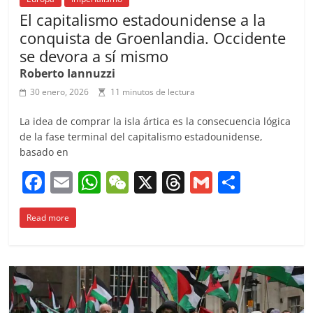
El capitalismo estadounidense a la
conquista de Groenlandia. Occidente
se devora a sí mismo
Roberto Iannuzzi
30 enero, 2026
11 minutos de lectura
La idea de comprar la isla ártica es la consecuencia lógica
de la fase terminal del capitalismo estadounidense,
basado en
F
E
W
W
X
T
G
C
a
m
h
e
h
m
o
Read more
c
ai
at
C
re
ai
m
e
l
s
h
a
l
p
b
A
at
d
ar
o
p
s
tir