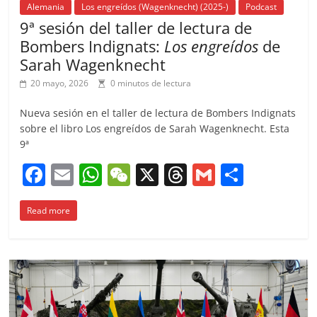
Alemania
Los engreídos (Wagenknecht) (2025-)
Podcast
9ª sesión del taller de lectura de
Bombers Indignats:
Los engreídos
de
Sarah Wagenknecht
20 mayo, 2026
0 minutos de lectura
Nueva sesión en el taller de lectura de Bombers Indignats
sobre el libro Los engreídos de Sarah Wagenknecht. Esta
9ª
F
E
W
W
X
T
G
C
a
m
h
e
h
m
o
Read more
c
ai
at
C
re
ai
m
e
l
s
h
a
l
p
b
A
at
d
ar
o
p
s
tir
o
p