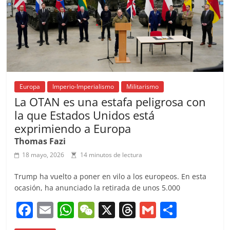
k
Europa
Imperio-Imperialismo
Militarismo
La OTAN es una estafa peligrosa con
la que Estados Unidos está
exprimiendo a Europa
Thomas Fazi
18 mayo, 2026
14 minutos de lectura
Trump ha vuelto a poner en vilo a los europeos. En esta
ocasión, ha anunciado la retirada de unos 5.000
F
E
W
W
X
T
G
C
a
m
h
e
h
m
o