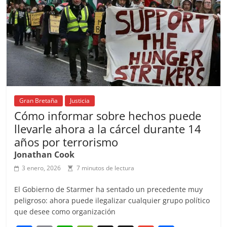
o
p
k
Gran Bretaña
Justicia
Cómo informar sobre hechos puede
llevarle ahora a la cárcel durante 14
años por terrorismo
Jonathan Cook
3 enero, 2026
7 minutos de lectura
El Gobierno de Starmer ha sentado un precedente muy
peligroso: ahora puede ilegalizar cualquier grupo político
que desee como organización