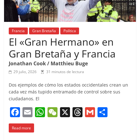
Francia
Gran Bretaña
Política
El «Gran Hermano» en
Gran Bretaña y Francia
Jonathan Cook / Matthieu Buge
29 julio, 2026
31 minutos de lectura
Dos ejemplos de cómo los estados occidentales crean un
cada vez más tupido entramado de control sobre sus
ciudadanos. El
F
E
W
W
X
T
G
C
a
m
h
e
h
m
o
Read more
c
ai
at
C
re
ai
m