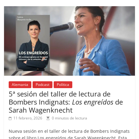
b
A
at
d
ar
o
p
s
tir
o
p
k
Alemania
Podcast
Política
5ª sesión del taller de lectura de
Bombers Indignats:
Los engreídos
de
Sarah Wagenknecht
11 febrero, 2026
0 minutos de lectura
Nueva sesión en el taller de lectura de Bombers Indignats
sobre el libro Los engreídos de Sarah Wagenknecht. Esta