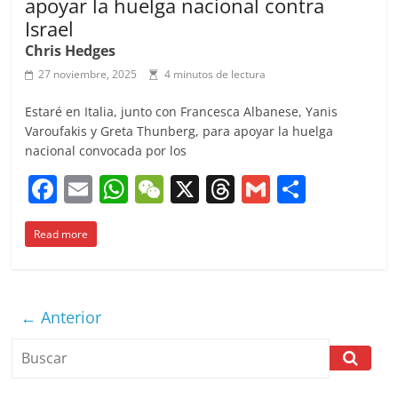
apoyar la huelga nacional contra
Israel
Chris Hedges
27 noviembre, 2025
4 minutos de lectura
Estaré en Italia, junto con Francesca Albanese, Yanis
Varoufakis y Greta Thunberg, para apoyar la huelga
nacional convocada por los
F
E
W
W
X
T
G
C
a
m
h
e
h
m
o
Read more
c
ai
at
C
re
ai
m
e
l
s
h
a
l
p
b
A
at
d
ar
← Anterior
o
p
s
tir
o
p
k