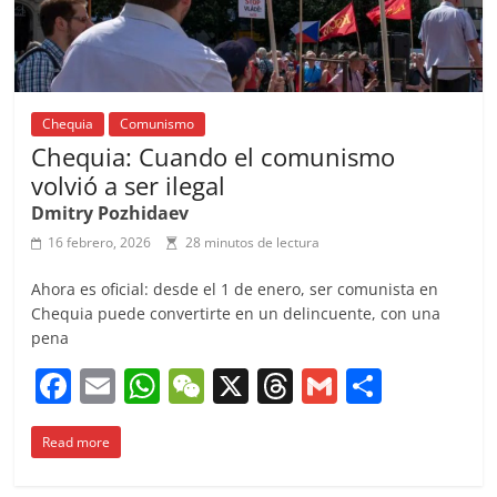
Chequia
Comunismo
Chequia: Cuando el comunismo
volvió a ser ilegal
Dmitry Pozhidaev
16 febrero, 2026
28 minutos de lectura
Ahora es oficial: desde el 1 de enero, ser comunista en
Chequia puede convertirte en un delincuente, con una
pena
F
E
W
W
X
T
G
C
a
m
h
e
h
m
o
Read more
c
ai
at
C
re
ai
m
e
l
s
h
a
l
p