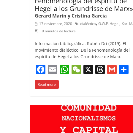
Fenomenología del espíritu de
Hegel a los Grundrisse de Marx»
Gerard Marín y Cristina García
,
,
17 noviembre, 2020
dialéctica
G.W.F. Hegel
Karl M
19 minutos de lectura
Información bibliográfica: Rubén Dri (2019): El
movimiento dialéctico. De la Fenomenología del
espíritu de Hegel a los Grundrisse de Marx.
F
E
W
W
X
T
G
a
m
h
e
h
m
Read more
c
ai
at
C
re
ai
e
l
s
h
a
l
b
A
at
d
o
p
s
t
o
p