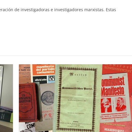
ración de investigadoras e investigadores marxistas. Estas
C
o
m
p
ar
ir