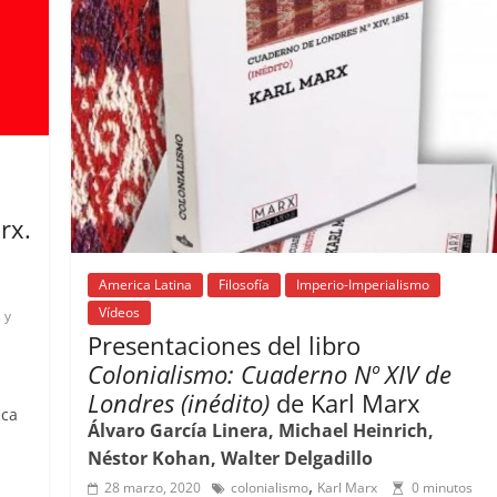
rx.
America Latina
Filosofía
Imperio-Imperialismo
Vídeos
 y
Presentaciones del libro
Colonialismo: Cuaderno Nº XIV de
Londres (inédito)
de Karl Marx
ica
Álvaro García Linera, Michael Heinrich,
Néstor Kohan, Walter Delgadillo
C
,
28 marzo, 2020
colonialismo
Karl Marx
0 minutos