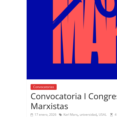
Convocatorias
Convocatoria I Congre
Marxistas
,
,
17 enero, 2026
Karl Marx
universidad
USAL
4