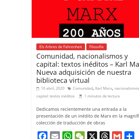
k
Els Arbres de Fahrenheit
Filosofía
Comunidad, nacionalismos y
capital: textos inéditos – Karl Ma
Nueva adquisición de nuestra
biblioteca virtual
,
,
10 abril, 2020
Comunidad
Karl Marx
nacionalismos
capital: textos inéditos
1 minutos de lectura
Dedicamos recientemente una entrada a la
presentación de un inédito de Marx en la magníf
colección de traducción de obras
F
E
W
W
X
T
G