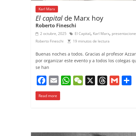
Karl Marx
El capital
de Marx hoy
Roberto Fineschi
,
,
2 octubre, 2025
El Capital
Karl Marx
presentacione
Roberto Fineschi
19 minutos de lectura
Buenas noches a todos. Gracias al profesor Azza
por organizar este evento y a todos los colegas q
se han
F
E
W
W
X
T
G
a
m
h
e
h
m
Read more
c
ai
at
C
re
ai
e
l
s
h
a
l
b
A
at
d
o
p
s
t