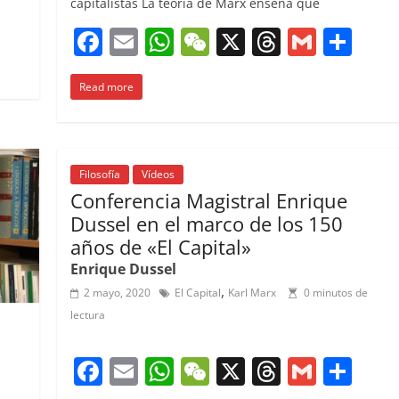
capitalistas La teoría de Marx enseña que
C
F
E
W
W
X
T
G
C
o
a
m
h
e
h
m
o
m
Read more
c
ai
at
C
re
ai
m
p
e
l
s
h
a
l
p
ar
b
A
at
d
ar
ir
o
p
s
tir
Filosofía
Vídeos
Conferencia Magistral Enrique
o
p
Dussel en el marco de los 150
k
años de «El Capital»
Enrique Dussel
,
2 mayo, 2020
El Capital
Karl Marx
0 minutos de
lectura
F
E
W
W
X
T
G
C