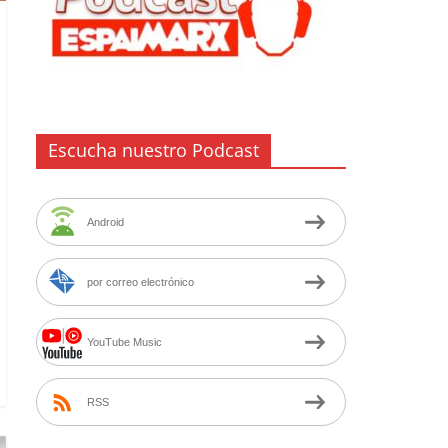
Escucha nuestro Podcast
Android
por correo electrónico
YouTube Music
RSS