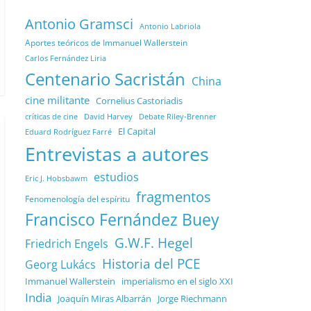
Antonio Gramsci
Antonio Labriola
Aportes teóricos de Immanuel Wallerstein
Carlos Fernández Liria
Centenario Sacristán
China
cine militante
Cornelius Castoriadis
Debate Riley-Brenner
críticas de cine
David Harvey
El Capital
Eduard Rodríguez Farré
Entrevistas a autores
estudios
Eric J. Hobsbawm
fragmentos
Fenomenología del espíritu
Francisco Fernández Buey
G.W.F. Hegel
Friedrich Engels
Historia del PCE
Georg Lukács
Immanuel Wallerstein
imperialismo en el siglo XXI
India
Joaquín Miras Albarrán
Jorge Riechmann