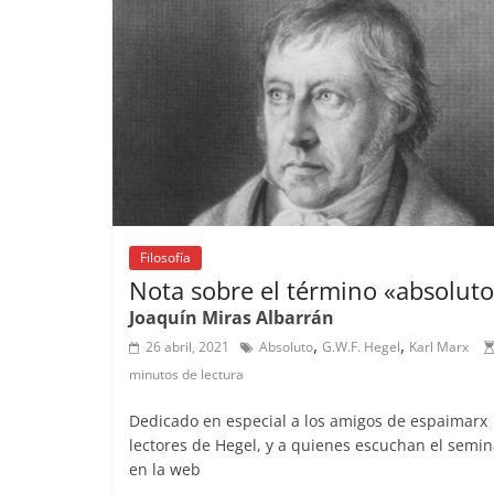
o
p
k
Filosofía
Nota sobre el término «absolut
Joaquín Miras Albarrán
,
,
26 abril, 2021
Absoluto
G.W.F. Hegel
Karl Marx
minutos de lectura
Dedicado en especial a los amigos de espaimarx
lectores de Hegel, y a quienes escuchan el semin
en la web