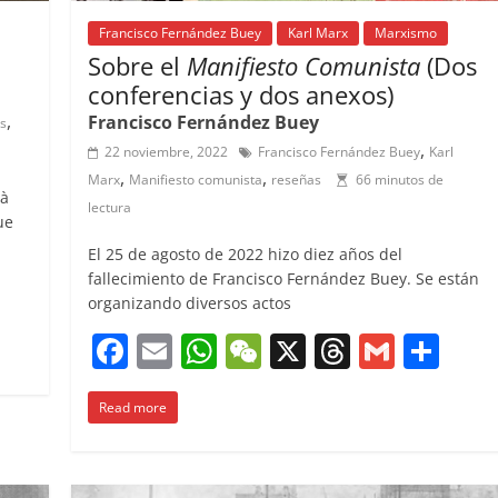
Francisco Fernández Buey
Karl Marx
Marxismo
Sobre el
Manifiesto Comunista
(Dos
conferencias y dos anexos)
,
Francisco Fernández Buey
s
,
22 noviembre, 2022
Francisco Fernández Buey
Karl
,
,
Marx
Manifiesto comunista
reseñas
66 minutos de
rà
lectura
ue
El 25 de agosto de 2022 hizo diez años del
fallecimiento de Francisco Fernández Buey. Se están
C
organizando diversos actos
o
F
E
W
W
X
T
G
C
m
a
m
h
e
h
m
o
p
Read more
c
ai
at
C
re
ai
m
ar
e
l
s
h
a
l
p
ir
b
A
at
d
ar