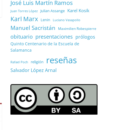
José Luis Martín Ramos
Karel Kosík
Julian Assange
Juan Torres López
Karl Marx
Lenin
Luciano Vasapollo
Manuel Sacristán
Maximilien Robespierre
obituario
presentaciones
prólogos
Quinto Centenario de la Escuela de
Salamanca
reseñas
religión
Rafael Poch
Salvador López Arnal