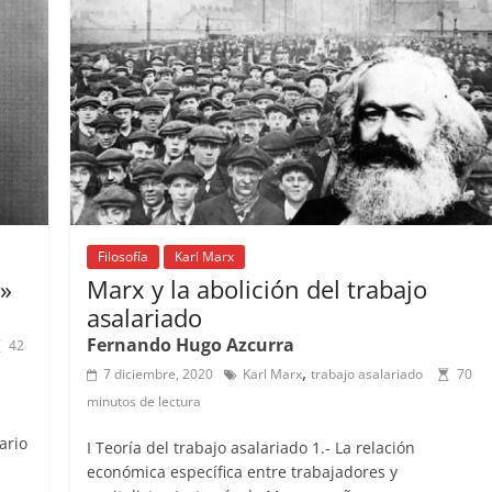
o
p
s
tir
o
p
k
Filosofía
Karl Marx
o»
Marx y la abolición del trabajo
asalariado
Fernando Hugo Azcurra
42
,
7 diciembre, 2020
Karl Marx
trabajo asalariado
70
minutos de lectura
ario
I Teoría del trabajo asalariado 1.- La relación
económica específica entre trabajadores y