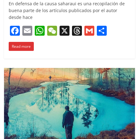
En defensa de la causa saharaui es una recopilación de
buena parte de los artículos publicados por el autor
desde hace
F
E
W
W
X
T
G
C
a
m
h
e
h
m
o
Read more
c
ai
at
C
re
ai
m
e
l
s
h
a
l
p
b
A
at
d
ar
o
p
s
tir
o
p
k