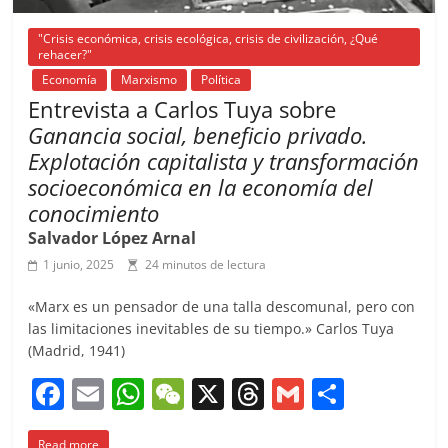
"Crisis económica, crisis ecológica, crisis de civilización, ¿Qué
rehacer?"
Economía
Marxismo
Política
Entrevista a Carlos Tuya sobre
Ganancia social, beneficio privado.
Explotación capitalista y transformación
socioeconómica en la economía del
conocimiento
Salvador López Arnal
1 junio, 2025
24 minutos de lectura
«Marx es un pensador de una talla descomunal, pero con
las limitaciones inevitables de su tiempo.» Carlos Tuya
(Madrid, 1941)
F
E
W
W
X
T
G
C
a
m
h
e
h
m
o
Read more