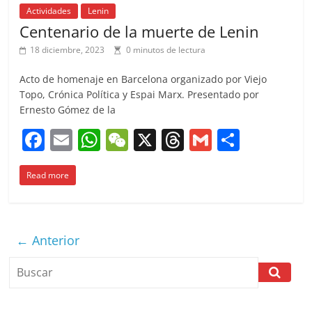
Actividades
Lenin
Centenario de la muerte de Lenin
18 diciembre, 2023
0 minutos de lectura
Acto de homenaje en Barcelona organizado por Viejo
Topo, Crónica Política y Espai Marx. Presentado por
Ernesto Gómez de la
F
E
W
W
X
T
G
C
a
m
h
e
h
m
o
Read more
c
ai
at
C
re
ai
m
e
l
s
h
a
l
p
b
A
at
d
ar
← Anterior
o
p
s
tir
o
p
k