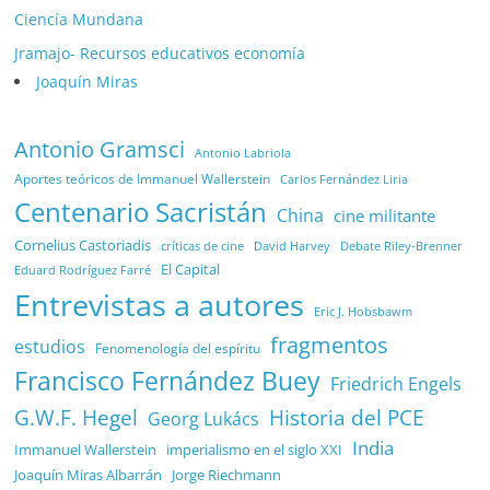
Ciencía Mundana
Jramajo- Recursos educativos economía
Joaquín Miras
Antonio Gramsci
Antonio Labriola
Aportes teóricos de Immanuel Wallerstein
Carlos Fernández Liria
Centenario Sacristán
China
cine militante
Cornelius Castoriadis
Debate Riley-Brenner
críticas de cine
David Harvey
El Capital
Eduard Rodríguez Farré
Entrevistas a autores
Eric J. Hobsbawm
fragmentos
estudios
Fenomenología del espíritu
Francisco Fernández Buey
Friedrich Engels
G.W.F. Hegel
Historia del PCE
Georg Lukács
India
Immanuel Wallerstein
imperialismo en el siglo XXI
Joaquín Miras Albarrán
Jorge Riechmann