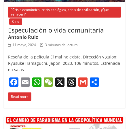
"Crisis económica, crisis ecológica, crisis de civilización, ¿Qué
rehacer?"
Cine
Especulación o vida comunitaria
Antonio Ruiz
11 mayo, 2024
3 minutos de lectura
Reseña de la película El mal no existe. Dirección y guion:
Ryusuke Hamaguchi. Japón. 2023. 106 minutos. Estrenada
en salas
F
E
W
W
X
T
G
C
a
m
h
e
h
m
o
Read more
c
ai
at
C
re
ai
m
e
l
s
h
a
l
p
b
A
at
d
ar
o
p
s
tir