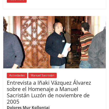
c
ai
at
C
re
ai
m
e
l
s
h
a
l
p
b
A
at
d
ar
o
p
s
tir
o
p
k
Actividades
Manuel Sacristán
Entrevista a Iñaki Vázquez Álvarez
sobre el Homenaje a Manuel
Sacristán Luzón de noviembre de
2005
Dolores Mur Kollontai