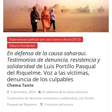
k
Experiencias políticas por una nueva cultura (2012)
Sáhara Occidental
En defensa de la causa saharaui.
Testimonios de denuncia, resistencia y
solidaridad
de Luis Portillo Pasqual
del Riquelme. Voz a las víctimas,
denuncia de los culpables
Chema Tante
5 diciembre, 2024
En defensa de la causa saharaui.
,
Testimonios de denuncia resistencia y solidaridad
Luis Portillo
Pasqual del Riquelme
3 minutos de lectura