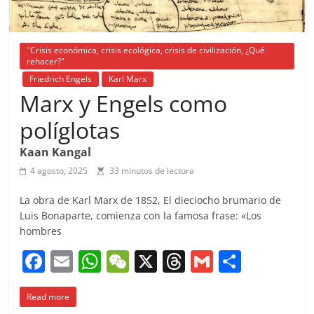
"Crisis económica, crisis ecológica, crisis de civilización, ¿Qué
rehacer?"
Friedrich Engels
Karl Marx
Marx y Engels como
políglotas
Kaan Kangal
4 agosto, 2025
33 minutos de lectura
La obra de Karl Marx de 1852, El dieciocho brumario de
Luis Bonaparte, comienza con la famosa frase: «Los
hombres
F
E
W
W
X
T
G
C
a
m
h
e
h
m
o
Read more
c
ai
at
C
re
ai
m