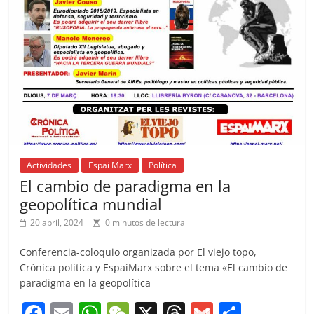
o
p
k
Actividades
Espai Marx
Política
El cambio de paradigma en la
geopolítica mundial
20 abril, 2024
0 minutos de lectura
Conferencia-coloquio organizada por El viejo topo,
Crónica política y EspaiMarx sobre el tema «El cambio de
paradigma en la geopolítica
F
E
W
W
X
T
G
C