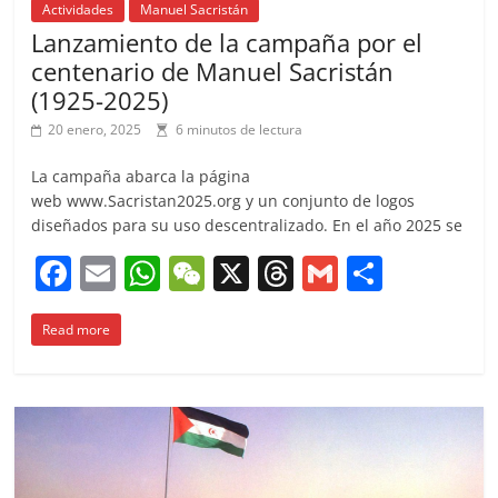
Actividades
Manuel Sacristán
Lanzamiento de la campaña por el
centenario de Manuel Sacristán
(1925-2025)
20 enero, 2025
6 minutos de lectura
La campaña abarca la página
web www.Sacristan2025.org y un conjunto de logos
diseñados para su uso descentralizado. En el año 2025 se
F
E
W
W
X
T
G
C
a
m
h
e
h
m
o
Read more
c
ai
at
C
re
ai
m
e
l
s
h
a
l
p
b
A
at
d
ar
o
p
s
tir
o
p