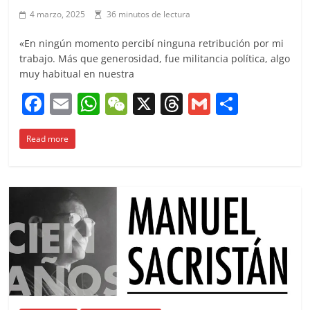
4 marzo, 2025
36 minutos de lectura
«En ningún momento percibí ninguna retribución por mi
trabajo. Más que generosidad, fue militancia política, algo
muy habitual en nuestra
F
E
W
W
X
T
G
C
a
m
h
e
h
m
o
Read more
c
ai
at
C
re
ai
m
e
l
s
h
a
l
p
b
A
at
d
ar
o
p
s
tir
o
p
k