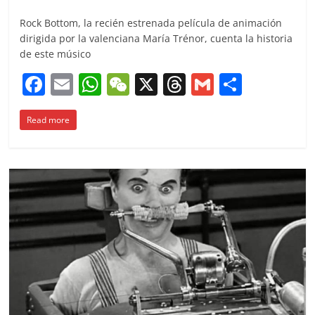
Rock Bottom, la recién estrenada película de animación
dirigida por la valenciana María Trénor, cuenta la historia
de este músico
F
E
W
W
X
T
G
C
a
m
h
e
h
m
o
Read more
c
ai
at
C
re
ai
m
e
l
s
h
a
l
p
b
A
at
d
ar
o
p
s
tir
o
p
k