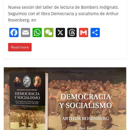
Nueva sesión del taller de lectura de Bombers Indignats.
Seguimos con el libro Democracia y socialismo de Arthur
Rosenberg. en
F
E
W
W
X
T
G
C
a
m
h
e
h
m
o
Read more
c
ai
at
C
re
ai
m
e
l
s
h
a
l
p
b
A
at
d
ar
o
p
s
tir
o
p
k