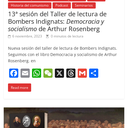
Historia del comunismo
Podcast
Seminarios
13ª sesión del Taller de lectura de
Bombers Indignats:
Democracia y
socialismo
de Arthur Rosenberg
6 noviembre, 2023
0 minutos de lectura
Nueva sesión del taller de lectura de Bombers Indignats.
Seguimos con el libro Democracia y socialismo de Arthur
Rosenberg. en
F
E
W
W
X
T
G
C
a
m
h
e
h
m
o
Read more
c
ai
at
C
re
ai
m
e
l
s
h
a
l
p
b
A
at
d
ar
o
p
s
tir
o
p