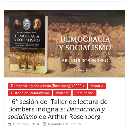
e
l
s
h
a
l
p
b
A
at
d
ar
o
p
s
tir
o
p
k
Democracia y socialismo (Rosenberg) (2022-)
Historia
Historia del comunismo
Podcast
Seminarios
16ª sesión del Taller de lectura de
Bombers Indignats:
Democracia y
socialismo
de Arthur Rosenberg
19 febrero, 2024
0 minutos de lectura