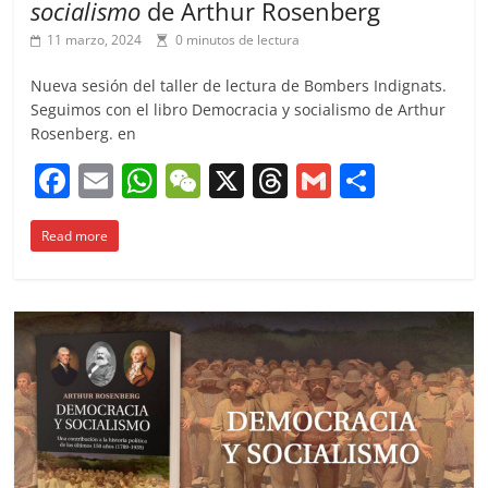
socialismo
de Arthur Rosenberg
11 marzo, 2024
0 minutos de lectura
Nueva sesión del taller de lectura de Bombers Indignats.
Seguimos con el libro Democracia y socialismo de Arthur
Rosenberg. en
F
E
W
W
X
T
G
C
a
m
h
e
h
m
o
Read more
c
ai
at
C
re
ai
m
e
l
s
h
a
l
p
b
A
at
d
ar
o
p
s
tir
o
p
k