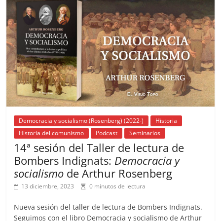
o
p
s
tir
o
p
k
Democracia y socialismo (Rosenberg) (2022-)
Historia
Historia del comunismo
Podcast
Seminarios
14ª sesión del Taller de lectura de
Bombers Indignats:
Democracia y
socialismo
de Arthur Rosenberg
13 diciembre, 2023
0 minutos de lectura
Nueva sesión del taller de lectura de Bombers Indignats.
Seguimos con el libro Democracia y socialismo de Arthur