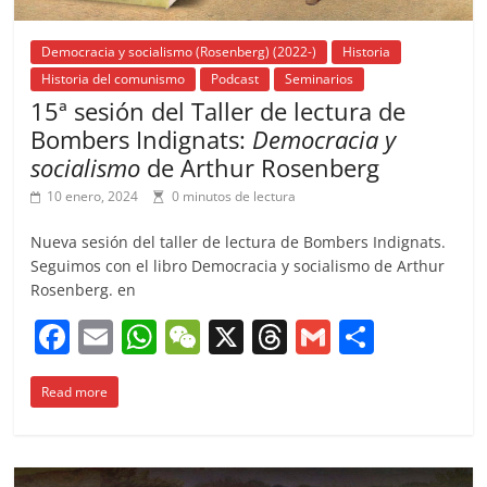
Democracia y socialismo (Rosenberg) (2022-)
Historia
Historia del comunismo
Podcast
Seminarios
15ª sesión del Taller de lectura de
Bombers Indignats:
Democracia y
socialismo
de Arthur Rosenberg
10 enero, 2024
0 minutos de lectura
Nueva sesión del taller de lectura de Bombers Indignats.
Seguimos con el libro Democracia y socialismo de Arthur
Rosenberg. en
F
E
W
W
X
T
G
C
a
m
h
e
h
m
o
Read more
c
ai
at
C
re
ai
m
e
l
s
h
a
l
p
b
A
at
d
ar