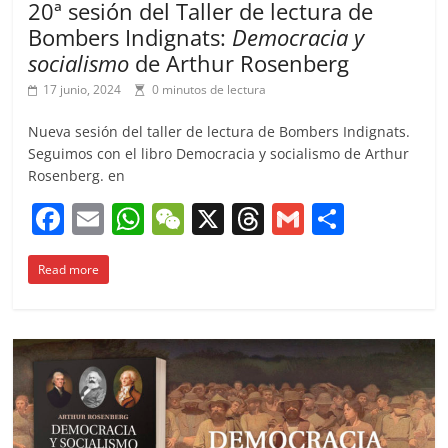
20ª sesión del Taller de lectura de
Bombers Indignats:
Democracia y
socialismo
de Arthur Rosenberg
17 junio, 2024
0 minutos de lectura
Nueva sesión del taller de lectura de Bombers Indignats.
Seguimos con el libro Democracia y socialismo de Arthur
Rosenberg. en
F
E
W
W
X
T
G
C
a
m
h
e
h
m
o
Read more
c
ai
at
C
re
ai
m
e
l
s
h
a
l
p
b
A
at
d
ar
o
p
s
tir
o
p
k