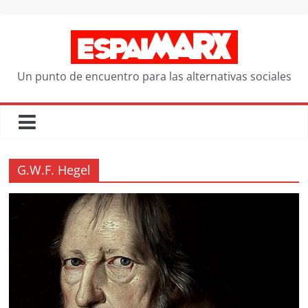
Saltar
al
contenido
Un punto de encuentro para las alternativas sociales
G.W.F. Hegel