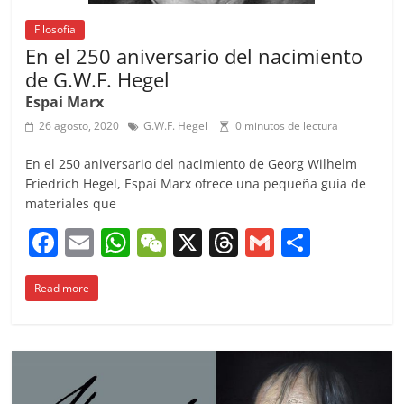
Filosofía
En el 250 aniversario del nacimiento
de G.W.F. Hegel
Espai Marx
26 agosto, 2020
G.W.F. Hegel
0 minutos de lectura
En el 250 aniversario del nacimiento de Georg Wilhelm
Friedrich Hegel, Espai Marx ofrece una pequeña guía de
materiales que
F
E
W
W
X
T
G
C
a
m
h
e
h
m
o
Read more
c
ai
at
C
re
ai
m
e
l
s
h
a
l
p
b
A
at
d
ar
o
p
s
tir