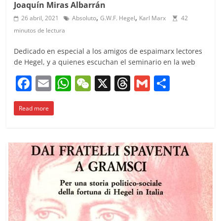
Joaquín Miras Albarrán
,
,
26 abril, 2021
Absoluto
G.W.F. Hegel
Karl Marx
42
minutos de lectura
Dedicado en especial a los amigos de espaimarx lectores
de Hegel, y a quienes escuchan el seminario en la web
F
E
W
W
X
T
G
C
a
m
h
e
h
m
o
Read more
c
ai
at
C
re
ai
m
e
l
s
h
a
l
p
b
A
at
d
ar
o
p
s
tir
o
p
k