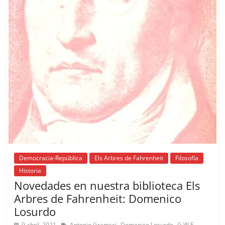
Democracia-República
Els Arbres de Fahrenheit
Filosofía
Historia
Novedades en nuestra biblioteca Els
Arbres de Fahrenheit: Domenico
Losurdo
,
,
9 abril, 2021
Antonio Gramsci
Domenico Losurdo
G.W.F.