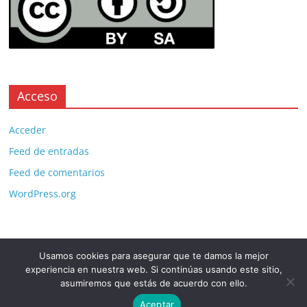
Acceso
Acceder
Feed de entradas
Feed de comentarios
WordPress.org
Usamos cookies para asegurar que te damos la mejor
Copyright © 2026
. All rights reserved.
experiencia en nuestra web. Si continúas usando este sitio,
Theme:
ColorMag Pro
by ThemeGrill. Powered by
WordPress
.
asumiremos que estás de acuerdo con ello.
Aceptar