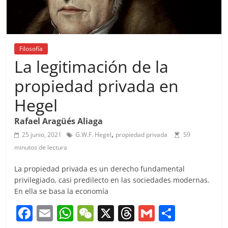
Filosofía
La legitimación de la
propiedad privada en
Hegel
Rafael Aragüés Aliaga
,
25 junio, 2021
G.W.F. Hegel
propiedad privada
59
minutos de lectura
La propiedad privada es un derecho fundamental
privilegiado, casi predilecto en las sociedades modernas.
En ella se basa la economía
F
E
W
W
X
T
G
C