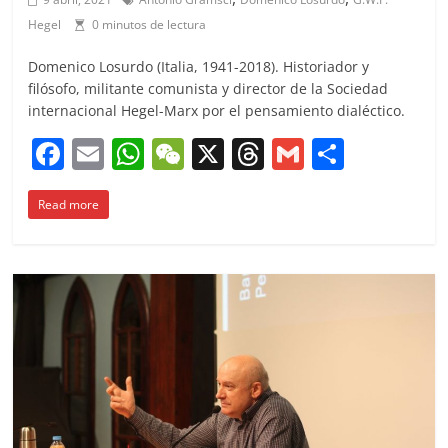
Hegel
0 minutos de lectura
Domenico Losurdo (Italia, 1941-2018). Historiador y
filósofo, militante comunista y director de la Sociedad
internacional Hegel-Marx por el pensamiento dialéctico.
F
E
W
W
X
T
G
C
a
m
h
e
h
m
o
Read more
c
ai
at
C
re
ai
m
e
l
s
h
a
l
p
b
A
at
d
ar
o
p
s
tir
o
p
k