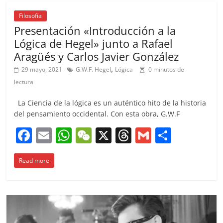
b
A
at
d
ar
o
p
s
tir
Filosofía
Presentación «Introducción a la
o
p
Lógica de Hegel» junto a Rafael
k
Aragüés y Carlos Javier González
,
29 mayo, 2021
G.W.F. Hegel
Lógica
0 minutos de
lectura
La Ciencia de la lógica es un auténtico hito de la historia
del pensamiento occidental. Con esta obra, G.W.F
F
E
W
W
X
T
G
C
a
m
h
e
h
m
o
Read more
c
ai
at
C
re
ai
m
e
l
s
h
a
l
p
b
A
at
d
ar
o
p
s
tir