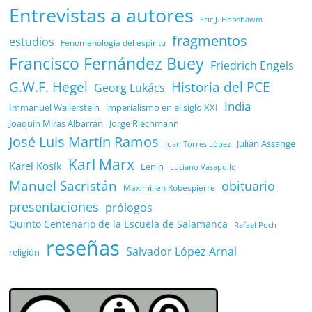
Entrevistas a autores
Eric J. Hobsbawm
fragmentos
estudios
Fenomenología del espíritu
Francisco Fernández Buey
Friedrich Engels
G.W.F. Hegel
Historia del PCE
Georg Lukács
India
Immanuel Wallerstein
imperialismo en el siglo XXI
Joaquín Miras Albarrán
Jorge Riechmann
José Luis Martín Ramos
Julian Assange
Juan Torres López
Karl Marx
Karel Kosík
Lenin
Luciano Vasapollo
Manuel Sacristán
obituario
Maximilien Robespierre
presentaciones
prólogos
Quinto Centenario de la Escuela de Salamanca
Rafael Poch
reseñas
Salvador López Arnal
religión