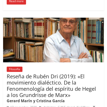
Read more
c
ai
at
C
re
ai
m
e
l
s
h
a
l
p
b
A
at
d
ar
o
p
s
tir
o
p
k
Filosofía
Reseña de Rubén Dri (2019): «El
movimiento dialéctico. De la
Fenomenología del espíritu de Hegel
a los Grundrisse de Marx»
Gerard Marín y Cristina García
,
,