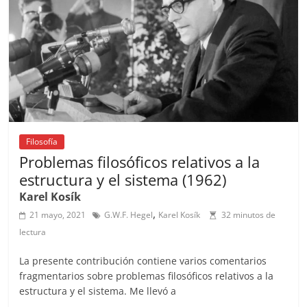
o
p
k
Filosofía
Problemas filosóficos relativos a la
estructura y el sistema (1962)
Karel Kosík
,
21 mayo, 2021
G.W.F. Hegel
Karel Kosík
32 minutos de
lectura
La presente contribución contiene varios comentarios
fragmentarios sobre problemas filosóficos relativos a la
estructura y el sistema. Me llevó a