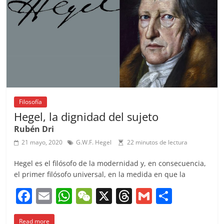
o
p
k
Filosofía
Hegel, la dignidad del sujeto
Rubén Dri
21 mayo, 2020
G.W.F. Hegel
22 minutos de lectura
Hegel es el filósofo de la modernidad y, en consecuencia,
el primer filósofo universal, en la medida en que la
F
E
W
W
X
T
G
C
a
m
h
e
h
m
o
Read more