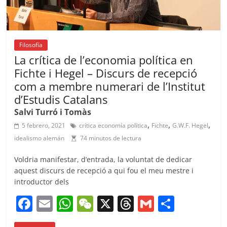
Filosofía
La crítica de l’economia política en
Fichte i Hegel – Discurs de recepció
com a membre numerari de l’Institut
d’Estudis Catalans
Salvi Turró i Tomàs
,
,
,
5 febrero, 2021
crítica economía política
Fichte
G.W.F. Hegel
idealismo alemán
74 minutos de lectura
Voldria manifestar, d’entrada, la voluntat de dedicar
aquest discurs de recepció a qui fou el meu mestre i
introductor dels
F
E
W
W
X
T
G
C
a
m
h
e
h
m
o