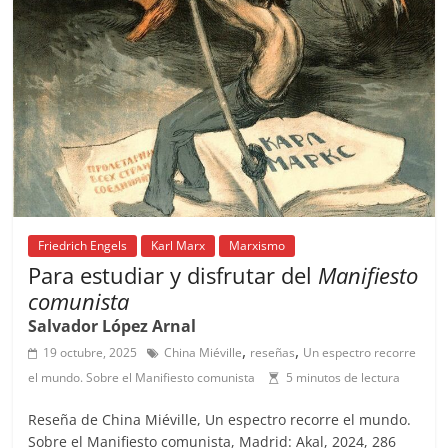
o
p
s
tir
o
p
k
Friedrich Engels
Karl Marx
Marxismo
Para estudiar y disfrutar del
Manifiesto
comunista
Salvador López Arnal
,
,
19 octubre, 2025
China Miéville
reseñas
Un espectro recorre
el mundo. Sobre el Manifiesto comunista
5 minutos de lectura
Reseña de China Miéville, Un espectro recorre el mundo.
Sobre el Manifiesto comunista, Madrid: Akal, 2024, 286