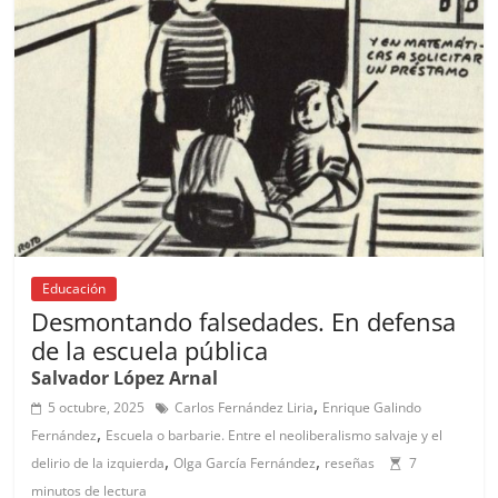
o
p
k
Educación
Desmontando falsedades. En defensa
de la escuela pública
Salvador López Arnal
,
5 octubre, 2025
Carlos Fernández Liria
Enrique Galindo
,
Fernández
Escuela o barbarie. Entre el neoliberalismo salvaje y el
,
,
delirio de la izquierda
Olga García Fernández
reseñas
7
minutos de lectura