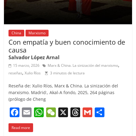
China
Marxismo
Con empatía y buen conocimiento de
causa
Salvador López Arnal
,
15 marzo, 2026
Marx & China. La sinización del marxismo
,
reseñas
Xulio Ríos
3 minutos de lectura
Reseña de: Xulio Ríos, Marx & China. La sinización del
marxismo. Madrid:, Akal-A fondo, 2025, 264 páginas
(prólogo de Cheng
F
E
W
W
X
T
G
C
a
m
h
e
h
m
o
Read more
c
ai
at
C
re
ai
m