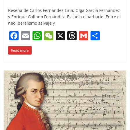
Reseña de Carlos Fernández Liria, Olga García Fernández
y Enrique Galindo Fernández, Escuela o barbarie. Entre el
neoliberalismo salvaje y
F
E
W
W
X
T
G
C
a
m
h
e
h
m
o
Read more
c
ai
at
C
re
ai
m
e
l
s
h
a
l
p
b
A
at
d
ar
o
p
s
tir
o
p
k