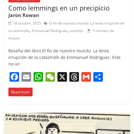
Como lemmings en un precipicio
Jaron Rowan
18 octubre, 2025
El fin de nuestro mundo. La lenta irrupción de
,
,
la catástrofe
Emmanuel Rodríguez
reseñas
7 minutos de
lectura
Reseña del libro El fin de nuestro mundo. La lenta
irrupción de la catástrofe de Emmanuel Rodríguez. Este
no un
F
E
W
W
X
T
G
C
a
m
h
e
h
m
o
Read more
c
ai
at
C
re
ai
m
e
l
s
h
a
l
p
b
A
at
d
ar
o
p
s
tir