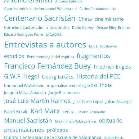
Antonio Gramsci
Antonio Labriola
Aportes teóricos de Immanuel Wallerstein
Carlos Fernández Liria
Centenario Sacristán
China
cine militante
Cornelius Castoriadis
Debate Riley-Brenner
críticas de cine
David Harvey
El Capital
Eduard Rodríguez Farré
Entrevistas a autores
Eric J. Hobsbawm
fragmentos
estudios
Fenomenología del espíritu
Francisco Fernández Buey
Friedrich Engels
G.W.F. Hegel
Historia del PCE
Georg Lukács
India
Immanuel Wallerstein
imperialismo en el siglo XXI
Joaquín Miras Albarrán
Jorge Riechmann
José Luis Martín Ramos
Julian Assange
Juan Torres López
Karl Marx
Karel Kosík
Lenin
Luciano Vasapollo
Manuel Sacristán
obituario
Maximilien Robespierre
presentaciones
prólogos
Quinto Centenario de la Escuela de Salamanca
Rafael Poch