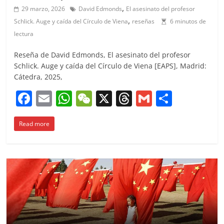
,
29 marzo, 2026
David Edmonds
El asesinato del profesor
,
Schlick. Auge y caída del Círculo de Viena
reseñas
6 minutos de
lectura
Reseña de David Edmonds, El asesinato del profesor
Schlick. Auge y caída del Círculo de Viena [EAPS], Madrid:
Cátedra, 2025,
F
E
W
W
X
T
G
C
a
m
h
e
h
m
o
Read more
c
ai
at
C
re
ai
m
e
l
s
h
a
l
p
b
A
at
d
ar
o
p
s
tir
o
p
k