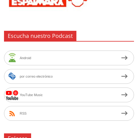
Escucha nuestro Podcast
Android
por correo electrónico
YouTube Music
RSS