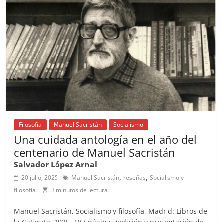
o
p
s
tir
o
p
k
Filosofía
Manuel Sacristán
Socialismo
Una cuidada antología en el año del
centenario de Manuel Sacristán
Salvador López Arnal
,
,
20 julio, 2025
Manuel Sacristán
reseñas
Socialismo y
filosofía
3 minutos de lectura
Manuel Sacristán, Socialismo y filosofía, Madrid: Libros de
la Catarata, 2025, 187 páginas (edición y presentación de