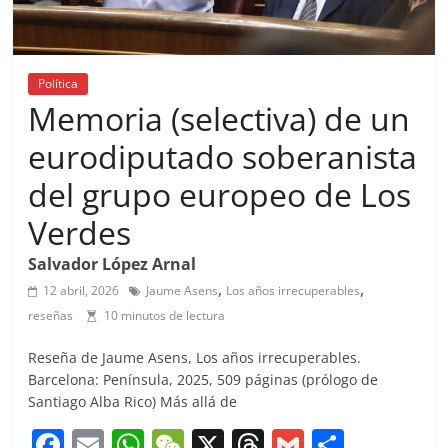
Política
Memoria (selectiva) de un
eurodiputado soberanista
del grupo europeo de Los
Verdes
Salvador López Arnal
,
,
12 abril, 2026
Jaume Asens
Los años irrecuperables
reseñas
10 minutos de lectura
Reseña de Jaume Asens, Los años irrecuperables.
Barcelona: Península, 2025, 509 páginas (prólogo de
Santiago Alba Rico) Más allá de
F
E
W
W
X
T
G
C