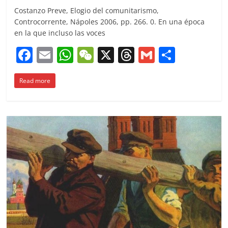
Costanzo Preve, Elogio del comunitarismo,
Controcorrente, Nápoles 2006, pp. 266. 0. En una época
en la que incluso las voces
F
E
W
W
X
T
G
C
a
m
h
e
h
m
o
Read more
c
ai
at
C
re
ai
m
e
l
s
h
a
l
p
b
A
at
d
ar
o
p
s
tir
o
p
k