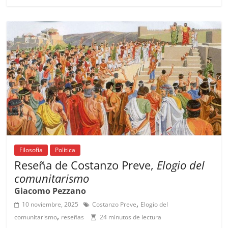
e
l
s
h
a
l
p
b
A
at
d
ar
o
p
s
tir
o
p
k
Filosofía
Política
Reseña de Costanzo Preve,
Elogio del
comunitarismo
Giacomo Pezzano
,
10 noviembre, 2025
Costanzo Preve
Elogio del
,
comunitarismo
reseñas
24 minutos de lectura