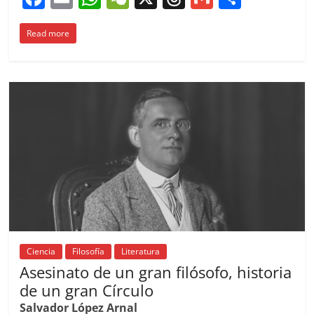
a
m
h
e
h
m
o
Read more
c
ai
at
C
re
ai
m
e
l
s
h
a
l
p
b
A
at
d
ar
o
p
s
tir
o
p
k
Ciencia
Filosofía
Literatura
Asesinato de un gran filósofo, historia
de un gran Círculo
Salvador López Arnal