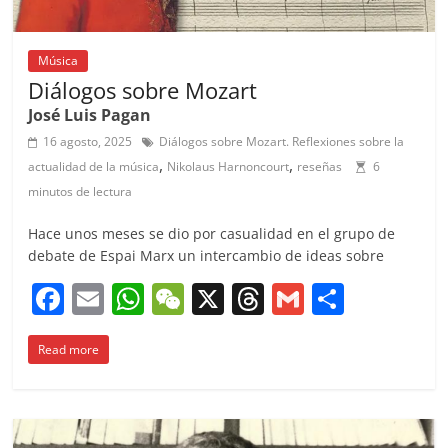
Música
Diálogos sobre Mozart
José Luis Pagan
16 agosto, 2025
Diálogos sobre Mozart. Reflexiones sobre la
,
,
actualidad de la música
Nikolaus Harnoncourt
reseñas
6
minutos de lectura
Hace unos meses se dio por casualidad en el grupo de
debate de Espai Marx un intercambio de ideas sobre
F
E
W
W
X
T
G
C
a
m
h
e
h
m
o
Read more
c
ai
at
C
re
ai
m
e
l
s
h
a
l
p
b
A
at
d
ar