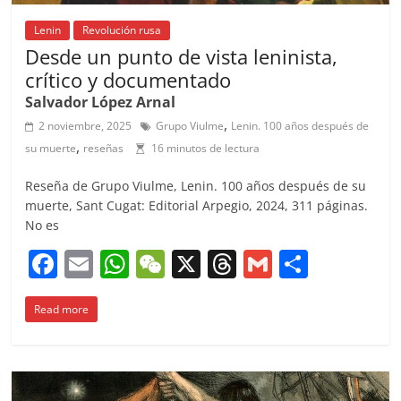
Lenin
Revolución rusa
Desde un punto de vista leninista,
crítico y documentado
Salvador López Arnal
,
2 noviembre, 2025
Grupo Viulme
Lenin. 100 años después de
,
su muerte
reseñas
16 minutos de lectura
Reseña de Grupo Viulme, Lenin. 100 años después de su
muerte, Sant Cugat: Editorial Arpegio, 2024, 311 páginas.
No es
F
E
W
W
X
T
G
C
a
m
h
e
h
m
o
Read more
c
ai
at
C
re
ai
m
e
l
s
h
a
l
p
b
A
at
d
ar