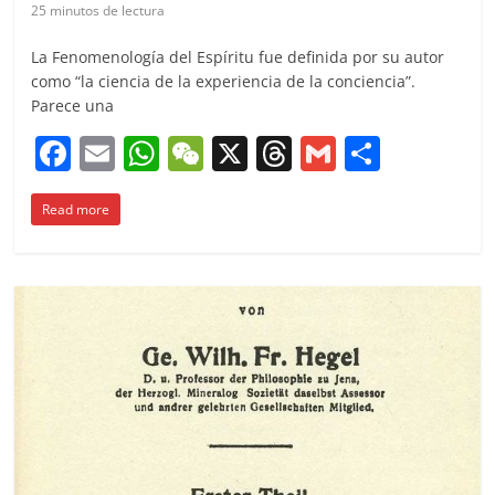
25 minutos de lectura
La Fenomenología del Espíritu fue definida por su autor
como “la ciencia de la experiencia de la conciencia”.
Parece una
F
E
W
W
X
T
G
C
a
m
h
e
h
m
o
Read more
c
ai
at
C
re
ai
m
e
l
s
h
a
l
p
b
A
at
d
ar
o
p
s
tir
o
p
k