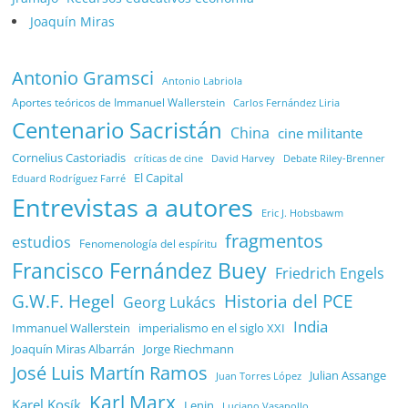
Joaquín Miras
Antonio Gramsci
Antonio Labriola
Aportes teóricos de Immanuel Wallerstein
Carlos Fernández Liria
Centenario Sacristán
China
cine militante
Cornelius Castoriadis
Debate Riley-Brenner
críticas de cine
David Harvey
El Capital
Eduard Rodríguez Farré
Entrevistas a autores
Eric J. Hobsbawm
fragmentos
estudios
Fenomenología del espíritu
Francisco Fernández Buey
Friedrich Engels
G.W.F. Hegel
Historia del PCE
Georg Lukács
India
Immanuel Wallerstein
imperialismo en el siglo XXI
Joaquín Miras Albarrán
Jorge Riechmann
José Luis Martín Ramos
Julian Assange
Juan Torres López
Karl Marx
Karel Kosík
Lenin
Luciano Vasapollo