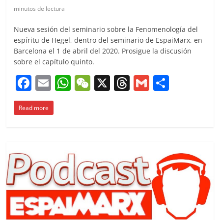
minutos de lectura
Nueva sesión del seminario sobre la Fenomenología del
espíritu de Hegel, dentro del seminario de EspaiMarx, en
Barcelona el 1 de abril del 2020. Prosigue la discusión
sobre el capítulo quinto.
F
E
W
W
X
T
G
C
a
m
h
e
h
m
o
Read more
c
ai
at
C
re
ai
m
e
l
s
h
a
l
p
b
A
at
d
ar
o
p
s
tir
o
p
k