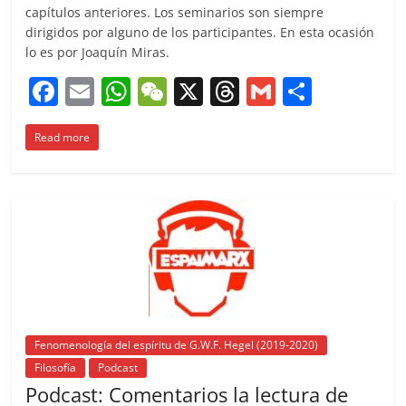
capítulos anteriores. Los seminarios son siempre
dirigidos por alguno de los participantes. En esta ocasión
lo es por Joaquín Miras.
F
E
W
W
X
T
G
C
a
m
h
e
h
m
o
Read more
c
ai
at
C
re
ai
m
e
l
s
h
a
l
p
b
A
at
d
ar
o
p
s
tir
o
p
k
Fenomenología del espíritu de G.W.F. Hegel (2019-2020)
Filosofía
Podcast
Podcast: Comentarios la lectura de