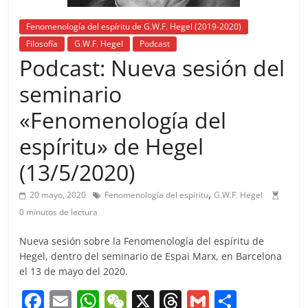
Fenomenología del espíritu de G.W.F. Hegel (2019-2020)
Filosofía
G.W.F. Hegel
Podcast
Podcast: Nueva sesión del
seminario
«Fenomenología del
espíritu» de Hegel
(13/5/2020)
,
20 mayo, 2020
Fenomenología del espíritu
G.W.F. Hegel
0 minutos de lectura
Nueva sesión sobre la Fenomenología del espíritu de
Hegel, dentro del seminario de Espai Marx, en Barcelona
el 13 de mayo del 2020.
F
E
W
W
X
T
G
C