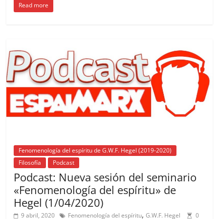
Read more
c
ai
at
C
re
ai
m
e
l
s
h
a
l
p
b
A
at
d
ar
o
p
s
tir
o
p
k
Fenomenología del espíritu de G.W.F. Hegel (2019-2020)
Filosofía
Podcast
Podcast: Nueva sesión del seminario
«Fenomenología del espíritu» de
Hegel (1/04/2020)
,
9 abril, 2020
Fenomenología del espíritu
G.W.F. Hegel
0