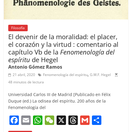
Filosofía
El devenir de la moralidad: el placer,
el corazón y la virtud : comentario al
capítulo Vb de la
Fenomenología del
espíritu
de Hegel
Antonio Gómez Ramos
,
21 abril, 2020
Fenomenología del espíritu
G.W.F. Hegel
48 minutos de lectura
Universidad Carlos III de Madrid [Publicado en Félix
Duque (ed.) La odisea del espíritu. 200 años de la
Fenomenología del
F
E
W
W
X
T
G
C
a
m
h
e
h
m
o