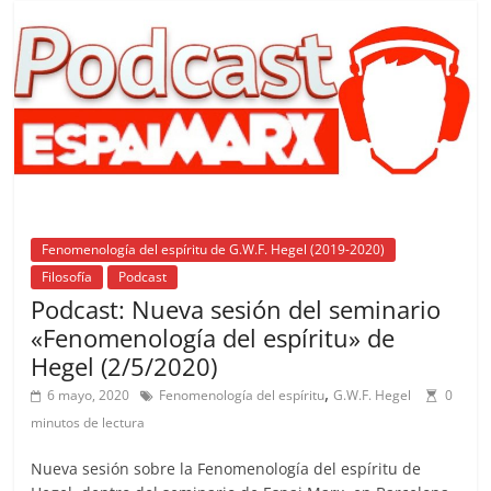
b
A
at
d
ar
o
p
s
tir
o
p
k
Fenomenología del espíritu de G.W.F. Hegel (2019-2020)
Filosofía
Podcast
Podcast: Nueva sesión del seminario
«Fenomenología del espíritu» de
Hegel (2/5/2020)
,
6 mayo, 2020
Fenomenología del espíritu
G.W.F. Hegel
0
minutos de lectura
Nueva sesión sobre la Fenomenología del espíritu de