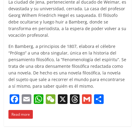
La ciudad de Jena, perteneciente al ducado de Weimar, es
devastada y su universidad, cerrada. La casa del profesor
Georg Wilhem Friedrich Hegel es saqueada. El filósofo
debe ocultarse y luego huir a Bamberg, donde se
transforma en periodista, a la espera de poder volver a su
vocación profesoral.
En Bamberg, a principios de 1807, elabora el célebre
“Prólogo” a una obra singular, única en la historia del
pensamiento filosófico, la “Fenomenología del espíritu”. Se
trata de una obra densamente filosófica redactada como
una novela. De hecho es una novela filosófica, la novela
del sujeto que sale a recorrer el mundo para encontrarse
a sí mismo, para saber quién es él mismo.
F
E
W
W
X
T
G
C
a
m
h
e
h
m
o
Read more
c
ai
at
C
re
ai
m
e
l
s
h
a
l
p