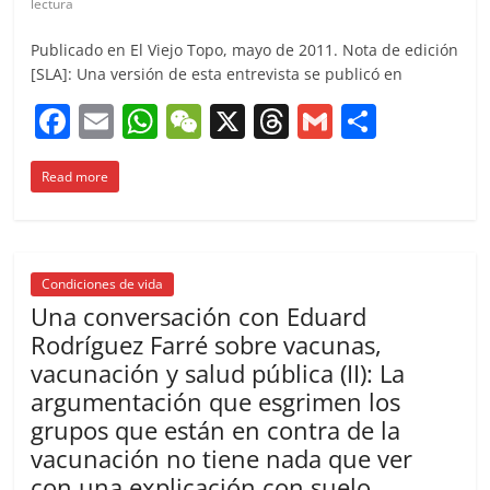
lectura
Publicado en El Viejo Topo, mayo de 2011. Nota de edición
[SLA]: Una versión de esta entrevista se publicó en
F
E
W
W
X
T
G
C
a
m
h
e
h
m
o
Read more
c
ai
at
C
re
ai
m
e
l
s
h
a
l
p
b
A
at
d
ar
o
p
s
tir
Condiciones de vida
Una conversación con Eduard
o
p
Rodríguez Farré sobre vacunas,
k
vacunación y salud pública (II): La
argumentación que esgrimen los
grupos que están en contra de la
vacunación no tiene nada que ver
con una explicación con suelo