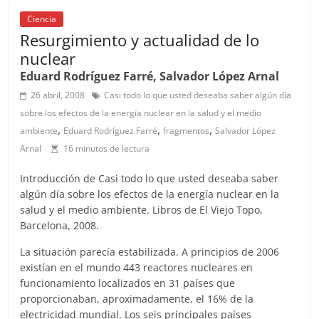
b
A
at
d
ar
o
p
s
tir
Ciencia
Resurgimiento y actualidad de lo
o
p
nuclear
k
Eduard Rodríguez Farré, Salvador López Arnal
26 abril, 2008
Casi todo lo que usted deseaba saber algún día
sobre los efectos de la energía nuclear en la salud y el medio
,
,
,
ambiente
Eduard Rodríguez Farré
fragmentos
Salvador López
Arnal
16 minutos de lectura
Introducción de Casi todo lo que usted deseaba saber
algún día sobre los efectos de la energía nuclear en la
salud y el medio ambiente. Libros de El Viejo Topo,
Barcelona, 2008.
La situación parecía estabilizada. A principios de 2006
existían en el mundo 443 reactores nucleares en
funcionamiento localizados en 31 países que
proporcionaban, aproximadamente, el 16% de la
electricidad mundial. Los seis principales países