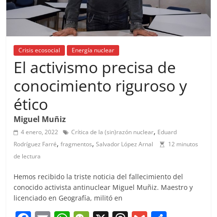
Crisis ecosocial
Energía nuclear
El activismo precisa de
conocimiento riguroso y
ético
Miguel Muñiz
,
4 enero, 2022
Crítica de la (sin)razón nuclear
Eduard
,
,
Rodríguez Farré
fragmentos
Salvador López Arnal
12 minutos
de lectura
Hemos recibido la triste noticia del fallecimiento del
conocido activista antinuclear Miguel Muñiz. Maestro y
licenciado en Geografía, militó en