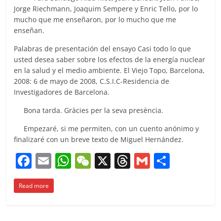
Jorge Riechmann, Joaquim Sempere y Enric Tello, por lo
mucho que me enseñaron, por lo mucho que me
enseñan.
Palabras de presentación del ensayo Casi todo lo que
usted desea saber sobre los efectos de la energía nuclear
en la salud y el medio ambiente. El Viejo Topo, Barcelona,
2008: 6 de mayo de 2008, C.S.I.C-Residencia de
Investigadores de Barcelona.
Bona tarda. Gràcies per la seva presència.
Empezaré, si me permiten, con un cuento anónimo y
finalizaré con un breve texto de Miguel Hernández.
F
E
W
W
X
T
G
C
a
m
h
e
h
m
o
Read more
c
ai
at
C
re
ai
m
e
l
s
h
a
l
p