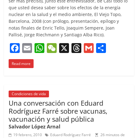
ser más preciso), junto este entrevistador, de Casi todo lo
que usted desea saber sobre los efectos de la energía
nuclear en la salud y el medio ambiente, El Viejo Topo,
Barcelona, 2008 (con prólogo, presentación, epílogo y
notas finales de Enric Tello, Joaquim Sempere, Joan
Pallisé, Jorge Riechmann y Santiago Alba Rico).
F
E
W
W
X
T
G
C
a
m
h
e
h
m
o
Read more
c
ai
at
C
re
ai
m
e
l
s
h
a
l
p
b
A
at
d
ar
o
p
s
tir
Condiciones de vida
Una conversación con Eduard
o
p
Rodríguez Farré sobre vacunas,
k
vacunación y salud pública
Salvador López Arnal
19 febrero, 2010
Eduard Rodríguez Farré
26 minutos de