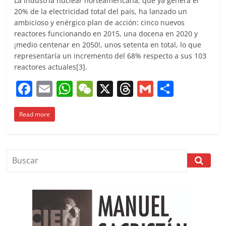
La industria nuclear norteamericana, que ya genera el
20% de la electricidad total del país, ha lanzado un
ambicioso y enérgico plan de acción: cinco nuevos
reactores funcionando en 2015, una docena en 2020 y
¡medio centenar en 2050!, unos setenta en total, lo que
representaría un incremento del 68% respecto a sus 103
reactores actuales[3].
F
E
W
W
X
T
G
C
a
m
h
e
h
m
o
Read more
c
ai
at
C
re
ai
m
e
l
s
h
a
l
p
b
A
at
d
ar
o
p
s
tir
o
p
k