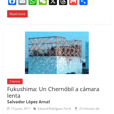
F
E
W
W
X
T
G
C
a
m
h
e
h
m
o
Read more
c
ai
at
C
re
ai
m
e
l
s
h
a
l
p
b
A
at
d
ar
o
p
s
tir
o
p
k
Ciencia
Fukushima: Un Chernóbil a cámara
lenta
Salvador López Arnal
13 junio, 2011
Eduard Rodríguez Farré
23 minutos de