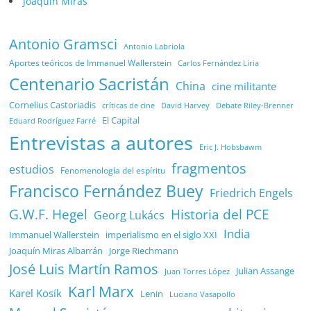
Joaquín Miras
Antonio Gramsci
Antonio Labriola
Aportes teóricos de Immanuel Wallerstein
Carlos Fernández Liria
Centenario Sacristán
China
cine militante
Cornelius Castoriadis
Debate Riley-Brenner
críticas de cine
David Harvey
El Capital
Eduard Rodríguez Farré
Entrevistas a autores
Eric J. Hobsbawm
fragmentos
estudios
Fenomenología del espíritu
Francisco Fernández Buey
Friedrich Engels
G.W.F. Hegel
Historia del PCE
Georg Lukács
India
Immanuel Wallerstein
imperialismo en el siglo XXI
Joaquín Miras Albarrán
Jorge Riechmann
José Luis Martín Ramos
Julian Assange
Juan Torres López
Karl Marx
Karel Kosík
Lenin
Luciano Vasapollo