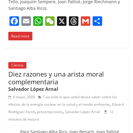
Tello, Joaquim Sempere, Joan Pallisé, Jorge Riechmann y
Santiago Alba Rico).
F
E
W
W
X
T
G
C
a
m
h
e
h
m
o
Read more
c
ai
at
C
re
ai
m
e
l
s
h
a
l
p
b
A
at
d
ar
o
p
s
tir
Ciencia
Diez razones y una arista moral
o
p
complementaria
k
Salvador López Arnal
9 mayo, 2008
Casi todo lo que usted desea saber sobre los
,
efectos de la energía nuclear en la salud y el medio ambiente
Eduard
,
,
Rodríguez Farré
presentaciones
Salvador López Arnal
12
minutos de lectura
Para Santiago Alba Rico, Joan Benach, Joan Pallisé,