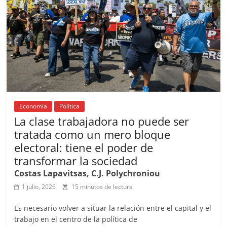
o
p
k
Economía
Política
La clase trabajadora no puede ser
tratada como un mero bloque
electoral: tiene el poder de
transformar la sociedad
Costas Lapavitsas, C.J. Polychroniou
1 julio, 2026
15 minutos de lectura
Es necesario volver a situar la relación entre el capital y el
trabajo en el centro de la política de