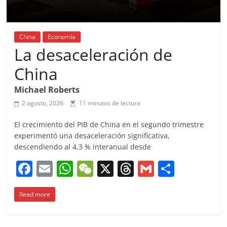
China
Economía
La desaceleración de
China
Michael Roberts
2 agosto, 2026
11 minutos de lectura
El crecimiento del PIB de China en el segundo trimestre
experimentó una desaceleración significativa,
descendiendo al 4,3 % interanual desde
F
E
W
W
X
T
G
C
a
m
h
e
h
m
o
Read more
c
ai
at
C
re
ai
m
e
l
s
h
a
l
p