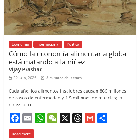
Economía
Internacional
Política
Cómo la economía alimentaria global
está matando a la niñez
Vijay Prashad
20 julio, 2026
8 minutos de lectura
Cada año, los alimentos insalubres causan 866 millones
de casos de enfermedad y 1,5 millones de muertes; la
niñez sufre
F
E
W
W
X
T
G
C
a
m
h
e
h
m
o
Read more
c
ai
at
C
re
ai
m