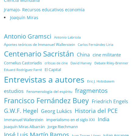
Ciencía Mundana
Jramajo- Recursos educativos economía
Joaquín Miras
Antonio Gramsci
Antonio Labriola
Aportes teóricos de Immanuel Wallerstein
Carlos Fernández Liria
Centenario Sacristán
China
cine militante
Cornelius Castoriadis
Debate Riley-Brenner
críticas de cine
David Harvey
El Capital
Eduard Rodríguez Farré
Entrevistas a autores
Eric J. Hobsbawm
fragmentos
estudios
Fenomenología del espíritu
Francisco Fernández Buey
Friedrich Engels
G.W.F. Hegel
Historia del PCE
Georg Lukács
India
Immanuel Wallerstein
imperialismo en el siglo XXI
Joaquín Miras Albarrán
Jorge Riechmann
José Luis Martín Ramos
Julian Assange
Juan Torres López