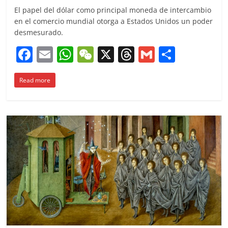
El papel del dólar como principal moneda de intercambio
en el comercio mundial otorga a Estados Unidos un poder
desmesurado.
F
E
W
W
X
T
G
C
a
m
h
e
h
m
o
Read more
c
ai
at
C
re
ai
m
e
l
s
h
a
l
p
b
A
at
d
ar
o
p
s
tir
o
p
k