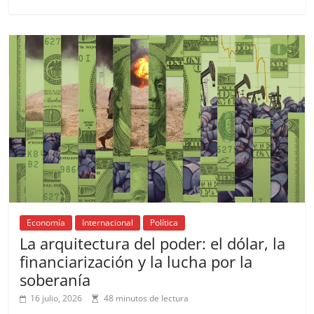
e
l
s
h
a
l
p
b
A
at
d
ar
o
p
s
tir
o
p
k
Economía
Internacional
Política
La arquitectura del poder: el dólar, la
financiarización y la lucha por la
soberanía
16 julio, 2026
48 minutos de lectura