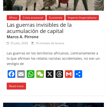
África
Crisis ecosocial
Economía
Imperio-Imperialismo
Las guerras invisibles de la
acumulación de capital
Marco A. Pirrone
25 julio, 2026
18 minutos de lectura
Las guerras en los territorios africanos, contrariamente a
lo que afirman los relatos racistas occidentales, no son un
vestigio de
F
E
W
W
X
T
G
C
a
m
h
e
h
m
o
Read more
c
ai
at
C
re
ai
m
e
l
s
h
a
l
p
b
A
at
d
ar