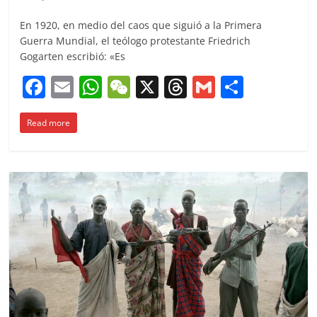
En 1920, en medio del caos que siguió a la Primera
Guerra Mundial, el teólogo protestante Friedrich
Gogarten escribió: «Es
F
E
W
W
X
T
G
C
a
m
h
e
h
m
o
Read more
c
ai
at
C
re
ai
m
e
l
s
h
a
l
p
b
A
at
d
ar
o
p
s
tir
o
p
k