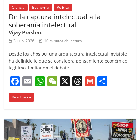
Ciencia
Economía
Política
De la captura intelectual a la
soberanía intelectual
Vijay Prashad
3 julio, 2026
10 minutos de lectura
Desde los años 90, una arquitectura intelectual invisible
ha definido lo que se considera pensamiento económico
legítimo, limitando el debate
F
E
W
W
X
T
G
C
a
m
h
e
h
m
o
Read more
c
ai
at
C
re
ai
m
e
l
s
h
a
l
p
b
A
at
d
ar
o
p
s
tir