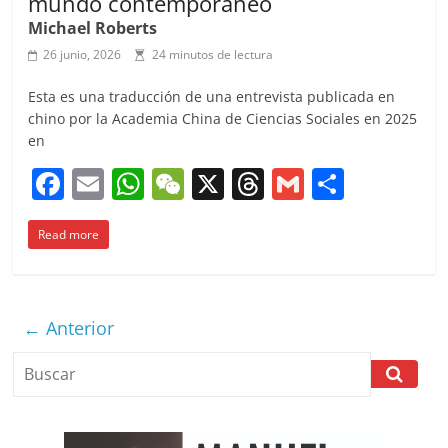
mundo contemporáneo
Michael Roberts
26 junio, 2026
24 minutos de lectura
Esta es una traducción de una entrevista publicada en
chino por la Academia China de Ciencias Sociales en 2025
en
F
E
W
W
X
T
G
C
a
m
h
e
h
m
o
Read more
c
ai
at
C
re
ai
m
e
l
s
h
a
l
p
b
A
at
d
ar
← Anterior
o
p
s
tir
o
p
k