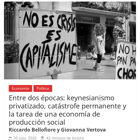
b
A
at
d
ar
o
p
s
tir
o
p
k
Economía
Política
Entre dos épocas: keynesianismo
privatizado, catástrofe permanente y
la tarea de una economía de
producción social
Riccardo Bellofiore y Giovanna Vertova
30 julio, 2026
42 minutos de lectura