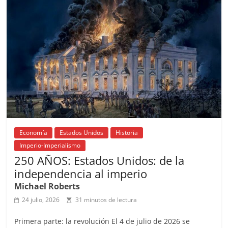
o
p
s
tir
o
p
k
Economía
Estados Unidos
Historia
Imperio-Imperialismo
250 AÑOS: Estados Unidos: de la
independencia al imperio
Michael Roberts
24 julio, 2026
31 minutos de lectura
Primera parte: la revolución El 4 de julio de 2026 se