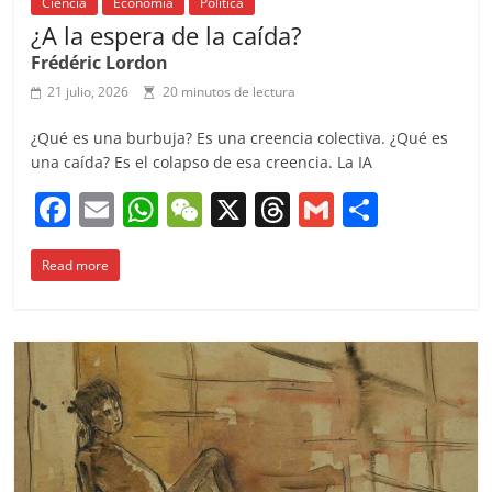
Ciencia
Economía
Política
¿A la espera de la caída?
Frédéric Lordon
21 julio, 2026
20 minutos de lectura
¿Qué es una burbuja? Es una creencia colectiva. ¿Qué es
una caída? Es el colapso de esa creencia. La IA
F
E
W
W
X
T
G
C
a
m
h
e
h
m
o
Read more
c
ai
at
C
re
ai
m
e
l
s
h
a
l
p
b
A
at
d
ar
o
p
s
tir
o
p
k