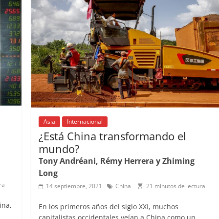
o
p
s
tir
o
p
k
Asia
Internacional
¿Está China transformando el
mundo?
Tony Andréani, Rémy Herrera y Zhiming
Long
ra
14 septiembre, 2021
China
21 minutos de lectura
ina,
En los primeros años del siglo XXI, muchos
capitalistas occidentales veían a China como un