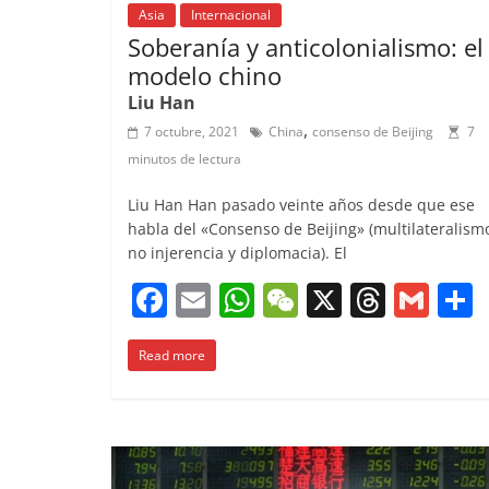
Asia
Internacional
Soberanía y anticolonialismo: el
modelo chino
Liu Han
,
7 octubre, 2021
China
consenso de Beijing
7
minutos de lectura
Liu Han Han pasado veinte años desde que ese
habla del «Consenso de Beijing» (multilateralism
no injerencia y diplomacia). El
F
E
W
W
X
T
G
a
m
h
e
h
m
Read more
c
ai
at
C
re
ai
e
l
s
h
a
l
b
A
at
d
o
p
s
t