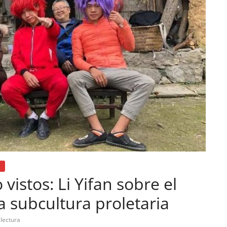
vistos: Li Yifan sobre el
a subcultura proletaria
lectura