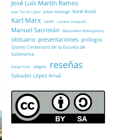
José Luis Martín Ramos
Karel Kosík
Julian Assange
Juan Torres López
Karl Marx
Lenin
Luciano Vasapollo
Manuel Sacristán
Maximilien Robespierre
obituario
presentaciones
prólogos
Quinto Centenario de la Escuela de
Salamanca
reseñas
religión
Rafael Poch
Salvador López Arnal