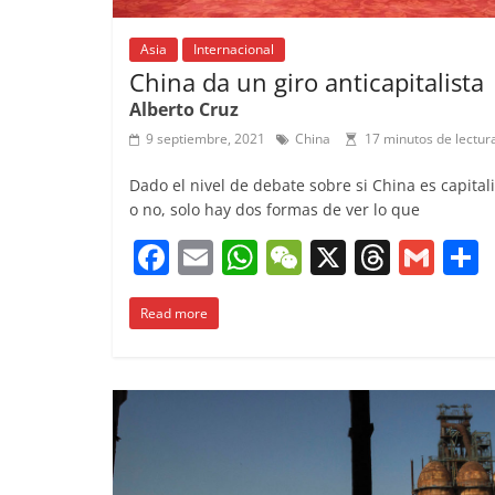
Asia
Internacional
China da un giro anticapitalista
Alberto Cruz
9 septiembre, 2021
China
17 minutos de lectur
Dado el nivel de debate sobre si China es capital
o no, solo hay dos formas de ver lo que
F
E
W
W
X
T
G
a
m
h
e
h
m
Read more
c
ai
at
C
re
ai
e
l
s
h
a
l
b
A
at
d
o
p
s
t
o
p