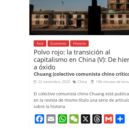
k
Asia
Economía
Historia
Polvo rojo: la transición al
capitalismo en China (V): De hie
a óxido
Chuang (colectivo comunista chino crític
22 noviembre, 2020
China
106 minutos de lect
El colectivo comunista chino Chuang está public
en la revista de mismo título una serie de artícul
sobre la historia
F
E
W
W
X
T
G
a
m
h
e
h
m