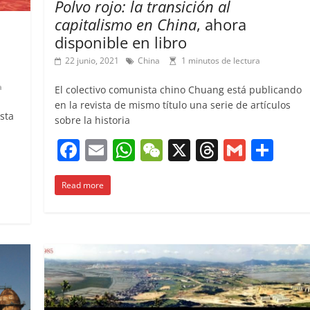
Polvo rojo: la transición al
capitalismo en China
, ahora
disponible en libro
22 junio, 2021
China
1 minutos de lectura
a
El colectivo comunista chino Chuang está publicando
en la revista de mismo título una serie de artículos
ista
sobre la historia
F
E
W
W
X
T
G
C
C
a
m
h
e
h
m
o
o
Read more
c
ai
at
C
re
ai
m
m
e
l
s
h
a
l
p
p
b
A
at
d
ar
ar
o
p
s
tir
ir
o
p
k