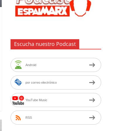
Escucha nuestro Podcast
Android
por correo electrónico
YouTube Music
RSS