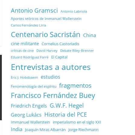
Antonio Gramsci
Antonio Labriola
Aportes teóricos de Immanuel Wallerstein
Carlos Fernández Liria
Centenario Sacristán
China
cine militante
Cornelius Castoriadis
Debate Riley-Brenner
críticas de cine
David Harvey
El Capital
Eduard Rodríguez Farré
Entrevistas a autores
estudios
Eric J. Hobsbawm
fragmentos
Fenomenología del espíritu
Francisco Fernández Buey
G.W.F. Hegel
Friedrich Engels
Historia del PCE
Georg Lukács
Immanuel Wallerstein
imperialismo en el siglo XXI
India
Joaquín Miras Albarrán
Jorge Riechmann