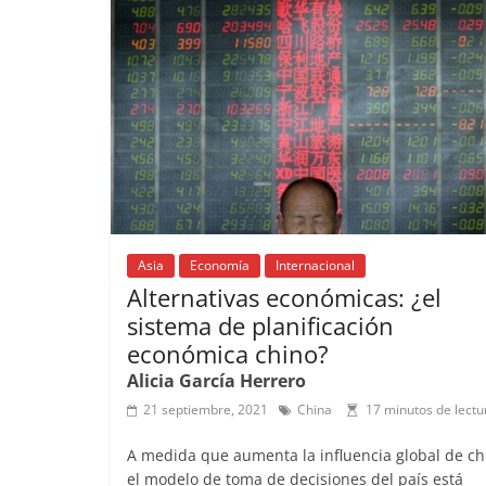
o
p
k
Asia
Economía
Internacional
Alternativas económicas: ¿el
sistema de planificación
económica chino?
Alicia García Herrero
21 septiembre, 2021
China
17 minutos de lectu
A medida que aumenta la influencia global de ch
el modelo de toma de decisiones del país está