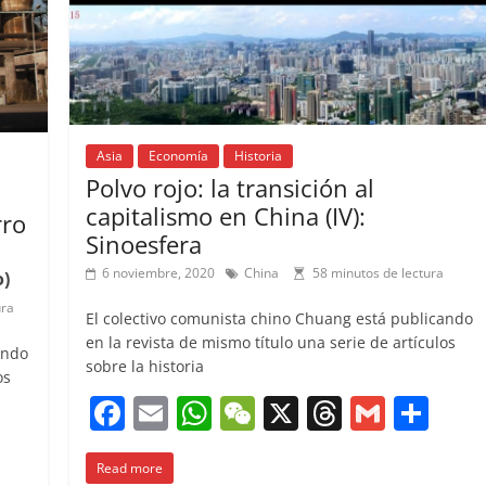
Asia
Economía
Historia
Polvo rojo: la transición al
capitalismo en China (IV):
rro
Sinoesfera
6 noviembre, 2020
China
58 minutos de lectura
o)
ura
El colectivo comunista chino Chuang está publicando
en la revista de mismo título una serie de artículos
ando
sobre la historia
os
F
E
W
W
X
T
G
C
a
m
h
e
h
m
o
C
Read more
c
ai
at
C
re
ai
m
o