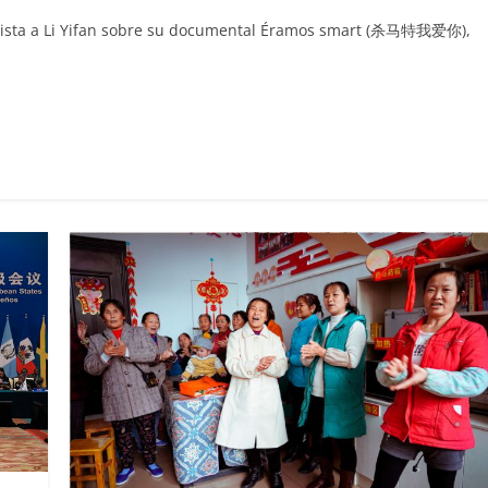
evista a Li Yifan sobre su documental Éramos smart (杀马特我爱你),
C
o
m
p
ar
ir