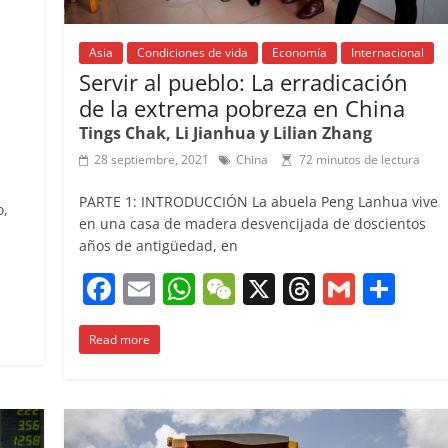
Asia
Condiciones de vida
Economía
Internacional
Servir al pueblo: La erradicación
de la extrema pobreza en China
Tings Chak, Li Jianhua y Lilian Zhang
28 septiembre, 2021
China
72 minutos de lectura
PARTE 1: INTRODUCCIÓN La abuela Peng Lanhua vive
o,
en una casa de madera desvencijada de doscientos
años de antigüedad, en
C
F
E
W
W
X
T
G
C
o
a
m
h
e
h
m
o
m
Read more
c
ai
at
C
re
ai
m
p
e
l
s
h
a
l
p
ar
b
A
at
d
ar
ir